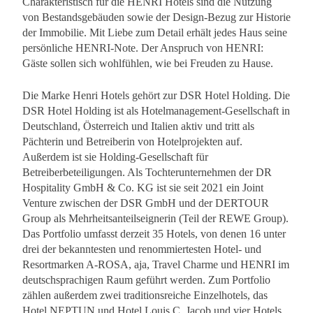
Charakteristisch für die HENRI Hotels sind die Nutzung
von Bestandsgebäuden sowie der Design-Bezug zur Historie
der Immobilie. Mit Liebe zum Detail erhält jedes Haus seine
persönliche HENRI-Note. Der Anspruch von HENRI:
Gäste sollen sich wohlfühlen, wie bei Freuden zu Hause.
Die Marke Henri Hotels gehört zur DSR Hotel Holding. Die
DSR Hotel Holding ist als Hotelmanagement-Gesellschaft in
Deutschland, Österreich und Italien aktiv und tritt als
Pächterin und Betreiberin von Hotelprojekten auf.
Außerdem ist sie Holding-Gesellschaft für
Betreiberbeteiligungen. Als Tochterunternehmen der DR
Hospitality GmbH & Co. KG ist sie seit 2021 ein Joint
Venture zwischen der DSR GmbH und der DERTOUR
Group als Mehrheitsanteilseignerin (Teil der REWE Group).
Das Portfolio umfasst derzeit 35 Hotels, von denen 16 unter
drei der bekanntesten und renommiertesten Hotel- und
Resortmarken A-ROSA, aja, Travel Charme und HENRI im
deutschsprachigen Raum geführt werden. Zum Portfolio
zählen außerdem zwei traditionsreiche Einzelhotels, das
Hotel NEPTUN und Hotel Louis C. Jacob und vier Hotels