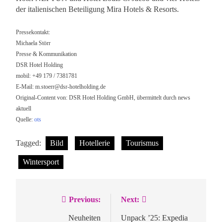
der italienischen Beteiligung Mira Hotels & Resorts.
Pressekontakt:
Michaela Störr
Presse & Kommunikation
DSR Hotel Holding
mobil: +49 179 / 7381781
E-Mail:
m.stoerr@dsr-hotelholding.de
Original-Content von: DSR Hotel Holding GmbH, übermittelt durch news
aktuell
Quelle:
ots
Tagged:
Bild
Hotellerie
Tourismus
Wintersport
Previous:
Next:
Beitragsnavigation
Neuheiten
Unpack ’25: Expedia