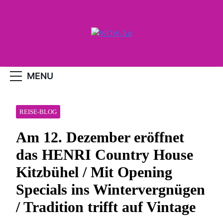
Skip
to
content
WOW-Air
MENU
REISE-BLOG
Am 12. Dezember eröffnet
das HENRI Country House
Kitzbühel / Mit Opening
Specials ins Wintervergnügen
/ Tradition trifft auf Vintage