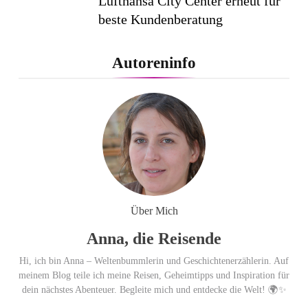
Lufthansa City Center erneut für
beste Kundenberatung
ausgezeichnet / Handelsblatt-
Studie sieht LCC zum siebten
Autoreninfo
Mal in Folge vorn
Cool down am Hintertuxer
Gletscher
Ägypten erleben mit Builder
Travel: sicher, persönlich und gut
Über Mich
begleitet
Anna, die Reisende
Hi, ich bin Anna – Weltenbummlerin und Geschichtenerzählerin. Auf
meinem Blog teile ich meine Reisen, Geheimtipps und Inspiration für
dein nächstes Abenteuer. Begleite mich und entdecke die Welt! 🌍✨