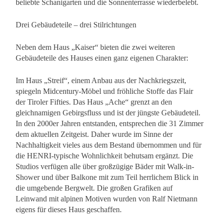
beliebte Schanigarten und die Sonnenterrasse wiederbelebt.
Drei Gebäudeteile – drei Stilrichtungen
Neben dem Haus „Kaiser“ bieten die zwei weiteren
Gebäudeteile des Hauses einen ganz eigenen Charakter:
Im Haus „Streif“, einem Anbau aus der Nachkriegszeit,
spiegeln Midcentury-Möbel und fröhliche Stoffe das Flair
der Tiroler Fifties. Das Haus „Ache“ grenzt an den
gleichnamigen Gebirgsfluss und ist der jüngste Gebäudeteil.
In den 2000er Jahren entstanden, entsprechen die 31 Zimmer
dem aktuellen Zeitgeist. Daher wurde im Sinne der
Nachhaltigkeit vieles aus dem Bestand übernommen und für
die HENRI-typische Wohnlichkeit behutsam ergänzt. Die
Studios verfügen alle über großzügige Bäder mit Walk-in-
Shower und über Balkone mit zum Teil herrlichem Blick in
die umgebende Bergwelt. Die großen Grafiken auf
Leinwand mit alpinen Motiven wurden von Ralf Nietmann
eigens für dieses Haus geschaffen.