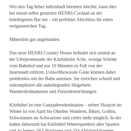
Wer den Tag lieber individuell beenden möchte, kann dies
bei einem selbst gemixten HENRI-Cocktail an der
hoteleigenen Bar tun – ein perfekter Abschluss für einen
ereignisreichen Tag.
Mittendrin gut angebunden
Das neue HENRI Country House befindet sich zentral an
der Uferpromenade der Kitzbüheler Ache, wenige Schritte
vom Bahnhof und nur 10 Minuten zu Fuß von der
Innenstadt entfernt. Umweltbewusste Gäste können daher
problemlos mit der Bahn anreisen. Sie erreichen schnell und
unkompliziert alle naheliegenden Skigebiete,
Wanderdestinationen und Freizeiteinrichtungen.
Kitzbühel ist eine Ganzjahresdestination – neben Skisport im
Winter ist von April bis Oktober Wandern, Biken, Golfen,
Schwimmen im Schwarzsee und vieles mehr möglich. In der
kalten Jahreszeit hat Kitzbühel Wintersportlern aller Sparten
viel zu bieten: 58 Liftanlagen und 233 Abfahrtskilometer –