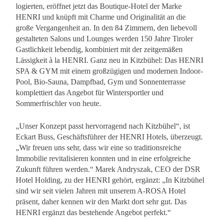
logierten, eröffnet jetzt das Boutique-Hotel der Marke
HENRI und knüpft mit Charme und Originalität an die
große Vergangenheit an. In den 84 Zimmern, den liebevoll
gestalteten Salons und Lounges werden 150 Jahre Tiroler
Gastlichkeit lebendig, kombiniert mit der zeitgemäßen
Lässigkeit à la HENRI. Ganz neu in Kitzbühel: Das HENRI
SPA & GYM mit einem großzügigen und modernen Indoor-
Pool, Bio-Sauna, Dampfbad, Gym und Sonnenterrasse
komplettiert das Angebot für Wintersportler und
Sommerfrischler von heute.
„Unser Konzept passt hervorragend nach Kitzbühel“, ist
Eckart Buss, Geschäftsführer der HENRI Hotels, überzeugt.
„Wir freuen uns sehr, dass wir eine so traditionsreiche
Immobilie revitalisieren konnten und in eine erfolgreiche
Zukunft führen werden.“ Marek Andryszak, CEO der DSR
Hotel Holding, zu der HENRI gehört, ergänzt: „In Kitzbühel
sind wir seit vielen Jahren mit unserem A-ROSA Hotel
präsent, daher kennen wir den Markt dort sehr gut. Das
HENRI ergänzt das bestehende Angebot perfekt.“