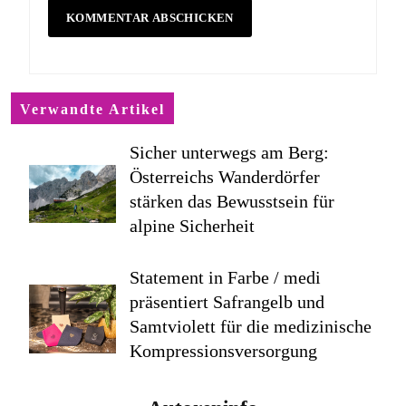
Verwandte Artikel
Sicher unterwegs am Berg:
Österreichs Wanderdörfer
stärken das Bewusstsein für
alpine Sicherheit
Statement in Farbe / medi
präsentiert Safrangelb und
Samtviolett für die medizinische
Kompressionsversorgung
PEPE JEANS LONDON AW26