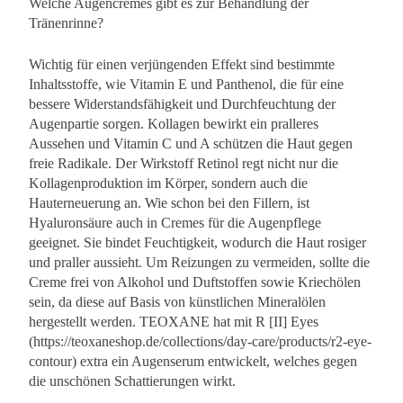
Welche Augencremes gibt es zur Behandlung der
Tränenrinne?
Wichtig für einen verjüngenden Effekt sind bestimmte
Inhaltsstoffe, wie Vitamin E und Panthenol, die für eine
bessere Widerstandsfähigkeit und Durchfeuchtung der
Augenpartie sorgen. Kollagen bewirkt ein pralleres
Aussehen und Vitamin C und A schützen die Haut gegen
freie Radikale. Der Wirkstoff Retinol regt nicht nur die
Kollagenproduktion im Körper, sondern auch die
Hauterneuerung an. Wie schon bei den Fillern, ist
Hyaluronsäure auch in Cremes für die Augenpflege
geeignet. Sie bindet Feuchtigkeit, wodurch die Haut rosiger
und praller aussieht. Um Reizungen zu vermeiden, sollte die
Creme frei von Alkohol und Duftstoffen sowie Kriechölen
sein, da diese auf Basis von künstlichen Mineralölen
hergestellt werden. TEOXANE hat mit R [II] Eyes
(https://teoxaneshop.de/collections/day-care/products/r2-eye-
contour) extra ein Augenserum entwickelt, welches gegen
die unschönen Schattierungen wirkt.