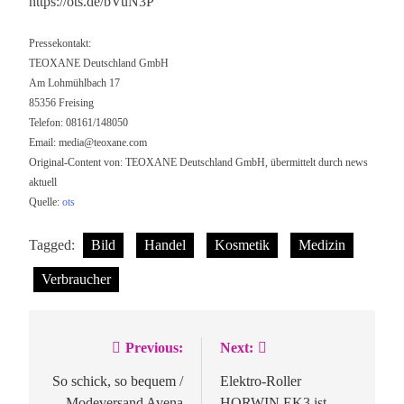
https://ots.de/bVuN3P
Pressekontakt:
TEOXANE Deutschland GmbH
Am Lohmühlbach 17
85356 Freising
Telefon: 08161/148050
Email:
media@teoxane.com
Original-Content von: TEOXANE Deutschland GmbH, übermittelt durch news
aktuell
Quelle:
ots
Tagged:
Bild
Handel
Kosmetik
Medizin
Verbraucher
Previous:
Next:
Beitragsnavigation
So schick, so bequem /
Elektro-Roller
Modeversand Avena
HORWIN EK3 ist