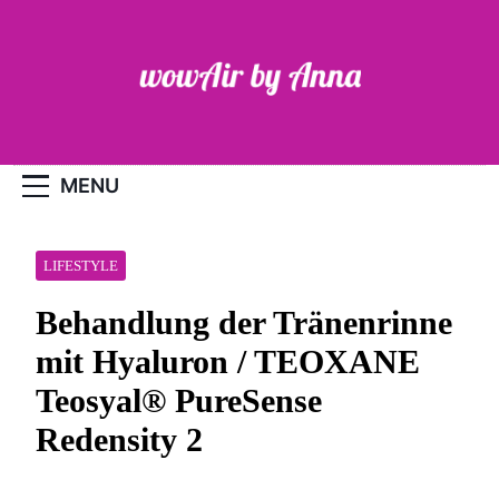
Skip
to
content
WOW-Air
MENU
LIFESTYLE
Behandlung der Tränenrinne
mit Hyaluron / TEOXANE
Teosyal® PureSense
Redensity 2