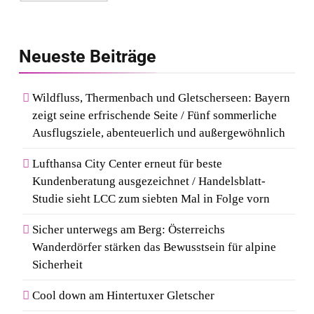
NOMOS Glashütte erzielt 94
5
von 100 Punkten.
Wenn Kult auf Couture trifft:
Neueste
Beiträge
Capri-Sun setzt modisches
Statement auf der Berlin
Wildfluss, Thermenbach und Gletscherseen: Bayern
Fashion Week
zeigt seine erfrischende Seite / Fünf sommerliche
6
Ausflugsziele, abenteuerlich und außergewöhnlich
Rezertifizierung bestätigt
Qualitätsstandard: Gastein
Lufthansa City Center erneut für beste
erneut mit Österreichischem
Kundenberatung ausgezeichnet / Handelsblatt-
Studie sieht LCC zum siebten Mal in Folge vorn
Wandergütesiegel ausgezeichnet
7
Sicher unterwegs am Berg: Österreichs
Kosmetik und Düfte online
Wanderdörfer stärken das Bewusstsein für alpine
kaufen: Die beliebtesten Shops
Sicherheit
in Deutschland
Cool down am Hintertuxer Gletscher
8