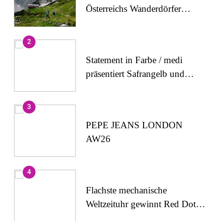
Österreichs Wanderdörfer
stärken das Bewusstsein für
alpine Sicherheit
2
Statement in Farbe / medi
präsentiert Safrangelb und
Samtviolett für die
medizinische
3
Kompressionsversorgung
PEPE JEANS LONDON
AW26
4
Flachste mechanische
Weltzeituhr gewinnt Red Dot:
Best of the Best 2026 /