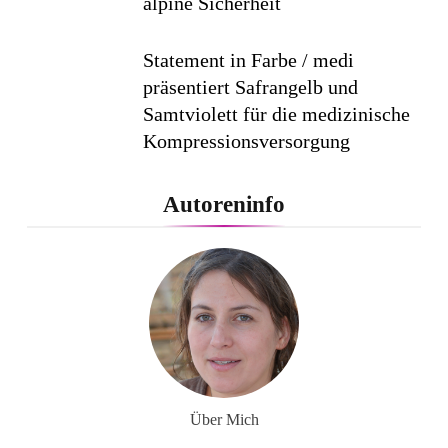
alpine Sicherheit
Statement in Farbe / medi
präsentiert Safrangelb und
Samtviolett für die medizinische
Kompressionsversorgung
PEPE JEANS LONDON AW26
Autoreninfo
Flachste mechanische
Weltzeituhr gewinnt Red Dot:
Best of the Best 2026 / NOMOS
Glashütte erzielt 94 von 100
Punkten.
Über Mich