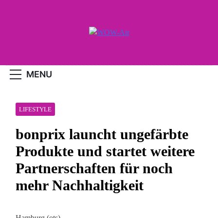
Skip
to
content
WOW-Air
MENU
LIFESTYLE
bonprix launcht ungefärbte
Produkte und startet weitere
Partnerschaften für noch
mehr Nachhaltigkeit
Hamburg (ots) –