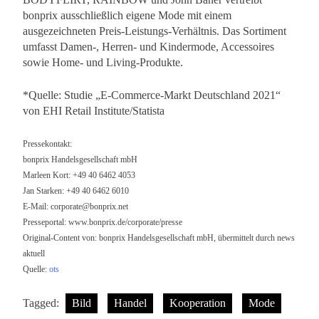
bonprix ausschließlich eigene Mode mit einem
ausgezeichneten Preis-Leistungs-Verhältnis. Das Sortiment
umfasst Damen-, Herren- und Kindermode, Accessoires
sowie Home- und Living-Produkte.
*Quelle: Studie „E-Commerce-Markt Deutschland 2021“
von EHI Retail Institute/Statista
Pressekontakt:
bonprix Handelsgesellschaft mbH
Marleen Kort: +49 40 6462 4053
Jan Starken: +49 40 6462 6010
E-Mail:
corporate@bonprix.net
Presseportal: www.bonprix.de/corporate/presse
Original-Content von: bonprix Handelsgesellschaft mbH, übermittelt durch news
aktuell
Quelle:
ots
Tagged:
Bild
Handel
Kooperation
Mode