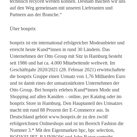
technisch recycelt werden können. Deshalb machen wir uns
auf den Weg gemeinsam mit unseren Lieferanten und
Partnern aus der Branche.“
Über bonprix
bonprix ist ein international erfolgreicher Modeanbieter und
erreicht heute Kund*innen in rund 30 Ländern. Das
Unternehmen der Otto Group mit Sitz in Hamburg besteht
seit 1986 und hat ca. 4.000 Mitarbeitende weltweit. Im
Geschäftsjahr 2020/2021 (28. Februar 2021) erwirtschaftete
die bonprix Gruppe einen Umsatz von 1,76 Milliarden Euro
und ist damit eines der umsatzstärksten Unternehmen der
Otto Group. Bei bonprix erleben Kund*innen Mode und
Shopping auf allen Kanälen – online, per Katalog oder im
bonprix Store in Hamburg. Den Hauptanteil des Umsatzes
macht mit rund 88 Prozent der E-Commerce aus. In
Deutschland gehört www.bonprix.de zu den zwölf
erfolgreichsten Onlineshops und ist im Bereich Fashion die
Nummer 3.* Mit den Eigenmarken bpc, bpc selection,
BODYFLIRT, RAINBOW und John Baner vertreibt