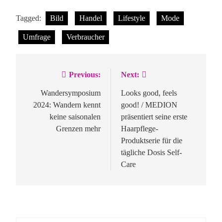
Tagged:
Bild
Handel
Lifestyle
Mode
Umfrage
Verbraucher
Previous:
Next:
Beitragsnavigation
Wandersymposium
Looks good, feels
2024: Wandern kennt
good! / MEDION
keine saisonalen
präsentiert seine erste
Grenzen mehr
Haarpflege-
Produktserie für die
tägliche Dosis Self-
Care