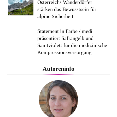
Österreichs Wanderdörfer
stärken das Bewusstsein für
alpine Sicherheit
Statement in Farbe / medi
präsentiert Safrangelb und
Samtviolett für die medizinische
Kompressionsversorgung
PEPE JEANS LONDON AW26
Autoreninfo
Flachste mechanische
Weltzeituhr gewinnt Red Dot:
Best of the Best 2026 / NOMOS
Glashütte erzielt 94 von 100