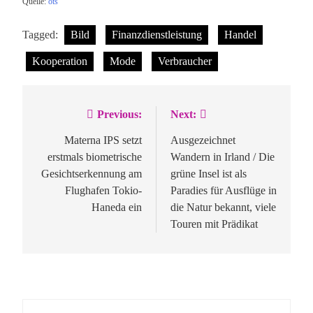
Quelle:
ots
Tagged:
Bild
Finanzdienstleistung
Handel
Kooperation
Mode
Verbraucher
Previous:
Next:
Beitragsnavigation
Materna IPS setzt
Ausgezeichnet
erstmals biometrische
Wandern in Irland / Die
Gesichtserkennung am
grüne Insel ist als
Flughafen Tokio-
Paradies für Ausflüge in
Haneda ein
die Natur bekannt, viele
Touren mit Prädikat