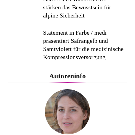
stärken das Bewusstsein für
alpine Sicherheit
Statement in Farbe / medi
präsentiert Safrangelb und
Samtviolett für die medizinische
Kompressionsversorgung
PEPE JEANS LONDON AW26
Autoreninfo
Flachste mechanische
Weltzeituhr gewinnt Red Dot:
Best of the Best 2026 / NOMOS
Glashütte erzielt 94 von 100