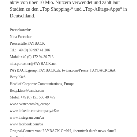
aktiv von über 10 Mio. Nutzern verwendet und zählt laut
Studien zu den „Top Shopping-“ und „Top-Alltags-Apps“ in
Deutschland.
Pressekontakt:
Nina Purtscher
Pressestelle PAYBACK
Tel.: +49 (0) 89 997 41 206
Mobil: +49 (0) 172 94 30 713
nina.purtscher@PAYBACK.net
PAYBACK.group, PAYBACK.de, twitter.com/Presse_PAYBACKC&A
Betty Kieß
Head of Corporate Communications, Europa
Betty.kiess@canda.com
Mobil: +49 (0) 151 550 49 479
www.twitter.com/ca_europe
www.linkedin.com/company/c&a/
www.instagram.com/ca
www.facebook.com/ca
Original-Content von: PAYBACK GmbH, übermittelt durch news aktuell