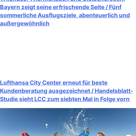
Bayern zeigt seine erfrischende Seite / Fünf
sommerliche Ausflugsziele, abenteuerlich und
außergewöhnlich
Lufthansa City Center erneut für beste
Kundenberatung ausgezeichnet / Handelsblatt-
Studie sieht LCC zum siebten Mal in Folge vorn