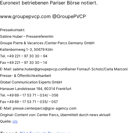
Euronext betriebenen Pariser Börse notiert.
www.groupepvcp.com @GroupePVCP
Pressekontakt:
Sabine Huber – Pressereferentin
Groupe Pierre & Vacances /Center Parcs Germany GmbH
Kaltenbornweg 1-3, 50679 Köln
Tel. +49 221 – 97 30 30 – 94
Fax +49 221 – 97 30 30 – 14
E-Mail:
sabine.huber@groupepvcp.comRainer
Fornauf-Scholz/Carla Marconi
Presse- & Öffentlichkeitsarbeit
Global Communication Experts GmbH
Hanauer Landstrasse 184, 60314 Frankfurt
Tel. +49 69 – 17 53 71 – 034/ – 056
Fax +49 69 – 17 53 71 – 035/ – 057
E-Mail:
presse.centerparcs@gce-agency.com
Original-Content von: Center Parcs, übermittelt durch news aktuell
Quelle:
ots