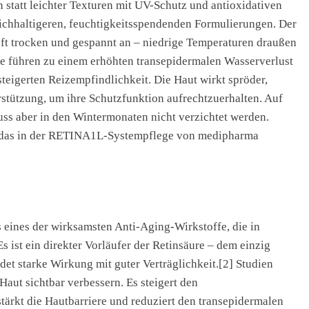
 statt leichter Texturen mit UV-Schutz und antioxidativen
eichhaltigeren, feuchtigkeitsspendenden Formulierungen. Der
oft trocken und gespannt an – niedrige Temperaturen draußen
Sie führen zu einem erhöhten transepidermalen Wasserverlust
eigerten Reizempfindlichkeit. Die Haut wirkt spröder,
rstützung, um ihre Schutzfunktion aufrechtzuerhalten. Auf
ss aber in den Wintermonaten nicht verzichtet werden.
l, das in der RETINA1L-Systempflege von medipharma
s eines der wirksamsten Anti-Aging-Wirkstoffe, die in
 ist ein direkter Vorläufer der Retinsäure – dem einzig
et starke Wirkung mit guter Verträglichkeit.[2] Studien
Haut sichtbar verbessern. Es steigert den
stärkt die Hautbarriere und reduziert den transepidermalen