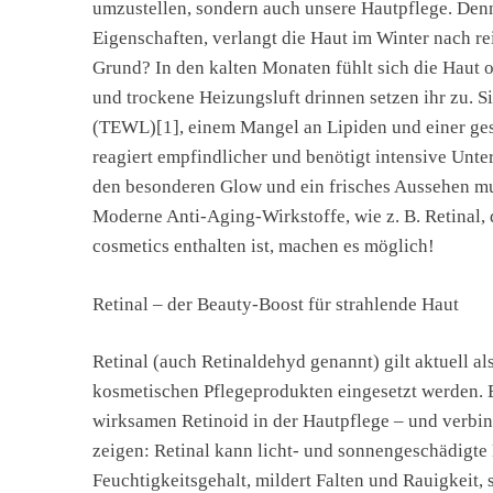
umzustellen, sondern auch unsere Hautpflege. Denn
Eigenschaften, verlangt die Haut im Winter nach r
Grund? In den kalten Monaten fühlt sich die Haut 
und trockene Heizungsluft drinnen setzen ihr zu. 
(TEWL)[1], einem Mangel an Lipiden und einer gest
reagiert empfindlicher und benötigt intensive Unte
den besonderen Glow und ein frisches Aussehen mu
Moderne Anti-Aging-Wirkstoffe, wie z. B. Retina
cosmetics enthalten ist, machen es möglich!
Retinal – der Beauty-Boost für strahlende Haut
Retinal (auch Retinaldehyd genannt) gilt aktuell al
kosmetischen Pflegeprodukten eingesetzt werden. Es
wirksamen Retinoid in der Hautpflege – und verbind
zeigen: Retinal kann licht- und sonnengeschädigte 
Feuchtigkeitsgehalt, mildert Falten und Rauigkeit, 