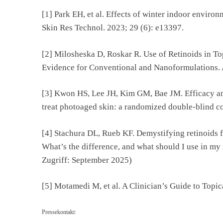
[1] Park EH, et al. Effects of winter indoor enviro
Skin Res Technol. 2023; 29 (6): e13397.
[2] Milosheska D, Roskar R. Use of Retinoids in To
Evidence for Conventional and Nanoformulations. 
[3] Kwon HS, Lee JH, Kim GM, Bae JM. Efficacy an
treat photoaged skin: a randomized double-blind co
[4] Stachura DL, Rueb KF. Demystifying retinoids f
What’s the difference, and what should I use in my 
Zugriff: September 2025)
[5] Motamedi M, et al. A Clinician’s Guide to Topic
Pressekontakt: