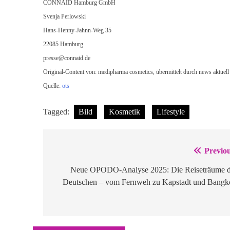
CONNAID Hamburg GmbH
Svenja Perlowski
Hans-Henny-Jahnn-Weg 35
22085 Hamburg
presse@connaid.de
Original-Content von: medipharma cosmetics, übermittelt durch news aktuell
Quelle:
ots
Tagged:
Bild
Kosmetik
Lifestyle
Previou
Beitragsnavigation
Neue OPODO-Analyse 2025: Die Reiseträume d
Deutschen – vom Fernweh zu Kapstadt und Bangk