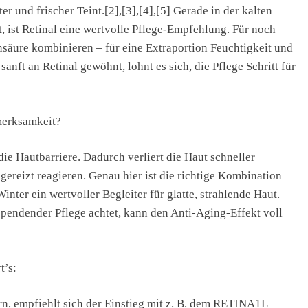
r und frischer Teint.[2],[3],[4],[5] Gerade in der kalten
t, ist Retinal eine wertvolle Pflege-Empfehlung. Für noch
säure kombinieren – für eine Extraportion Feuchtigkeit und
sanft an Retinal gewöhnt, lohnt es sich, die Pflege Schritt für
merksamkeit?
e Hautbarriere. Dadurch verliert die Haut schneller
gereizt reagieren. Genau hier ist die richtige Kombination
inter ein wertvoller Begleiter für glatte, strahlende Haut.
spendender Pflege achtet, kann den Anti-Aging-Effekt voll
t’s:
rn, empfiehlt sich der Einstieg mit z. B. dem RETINA1L