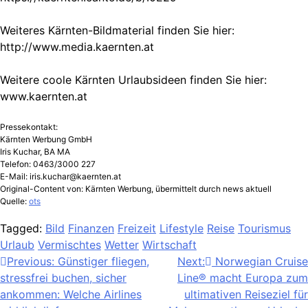
Weiteres Kärnten-Bildmaterial finden Sie hier:
http://www.media.kaernten.at
Weitere coole Kärnten Urlaubsideen finden Sie hier:
www.kaernten.at
Pressekontakt:
Kärnten Werbung GmbH
Iris Kuchar, BA MA
Telefon: 0463/3000 227
E-Mail:
iris.kuchar@kaernten.at
Original-Content von: Kärnten Werbung, übermittelt durch news aktuell
Quelle:
ots
Tagged:
Bild
Finanzen
Freizeit
Lifestyle
Reise
Tourismus
Urlaub
Vermischtes
Wetter
Wirtschaft
Beitragsnavigation
Previous:
Günstiger fliegen,
Next:
Norwegian Cruise
stressfrei buchen, sicher
Line® macht Europa zum
ankommen: Welche Airlines
ultimativen Reiseziel für