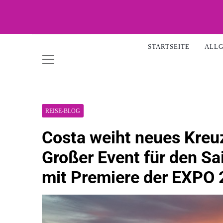
Skip
to
content
WOW-A
STARTSEITE
ALL
REISE-BLOG
Costa weiht neues Kreuz
Großer Event für den Sa
mit Premiere der EXPO