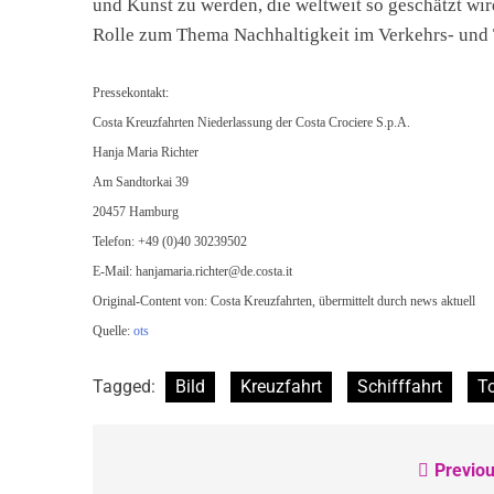
und Kunst zu werden, die weltweit so geschätzt wir
Rolle zum Thema Nachhaltigkeit im Verkehrs- und 
Pressekontakt:
Costa Kreuzfahrten Niederlassung der Costa Crociere S.p.A.
Hanja Maria Richter
Am Sandtorkai 39
20457 Hamburg
Telefon: +49 (0)40 30239502
E-Mail:
hanjamaria.richter@de.costa.it
Original-Content von: Costa Kreuzfahrten, übermittelt durch news aktuell
Quelle:
ots
Tagged:
Bild
Kreuzfahrt
Schifffahrt
T
Previou
Beitragsnavigation