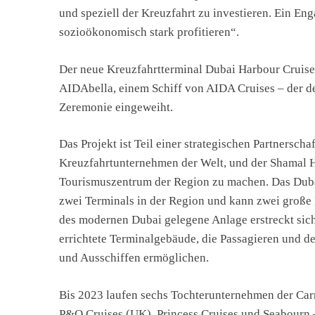
und speziell der Kreuzfahrt zu investieren. Ein En
sozioökonomisch stark profitieren“.
Der neue Kreuzfahrtterminal Dubai Harbour Cruis
AIDAbella, einem Schiff von AIDA Cruises – der d
Zeremonie eingeweiht.
Das Projekt ist Teil einer strategischen Partnersch
Kreuzfahrtunternehmen der Welt, und der Shamal H
Tourismuszentrum der Region zu machen. Das Dubai
zwei Terminals in der Region und kann zwei große 
des modernen Dubai gelegene Anlage erstreckt sic
errichtete Terminalgebäude, die Passagieren und de
und Ausschiffen ermöglichen.
Bis 2023 laufen sechs Tochterunternehmen der Carn
P&O Cruises (UK), Princess Cruises und Seabourn 