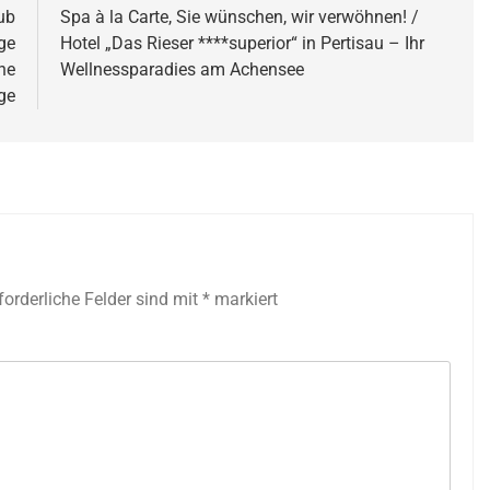
ub
Spa à la Carte, Sie wünschen, wir verwöhnen! /
age
Hotel „Das Rieser ****superior“ in Pertisau – Ihr
ne
Wellnessparadies am Achensee
ge
forderliche Felder sind mit
*
markiert