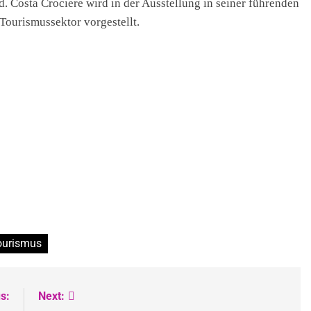
d. Costa Crociere wird in der Ausstellung in seiner führenden
Tourismussektor vorgestellt.
ourismus
s:
Next: