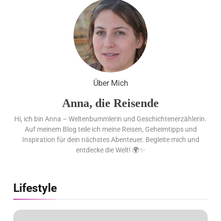
Cool down am Hintertuxer
Gletscher
Ägypten erleben mit Builder
Travel: sicher, persönlich und gut
Über Mich
begleitet
Anna, die Reisende
Hi, ich bin Anna – Weltenbummlerin und Geschichtenerzählerin.
Auf meinem Blog teile ich meine Reisen, Geheimtipps und
Inspiration für dein nächstes Abenteuer. Begleite mich und
entdecke die Welt! 🌍✨
Lifestyle