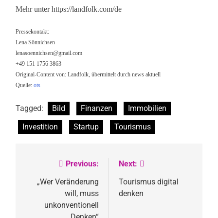
Mehr unter https://landfolk.com/de
Pressekontakt:
Lena Sönnichsen
lenasoennichsen@gmail.com
+49 151 1756 3863
Original-Content von: Landfolk, übermittelt durch news aktuell
Quelle:
ots
Tagged:
Bild
Finanzen
Immobilien
Investition
Startup
Tourismus
Previous:
Next:
Beitragsnavigation
„Wer Veränderung
Tourismus digital
will, muss
denken
unkonventionell
Denken“