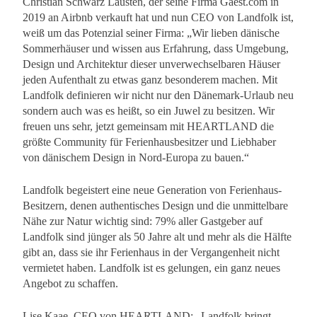
Christian Schwarz Lausten, der seine Firma Gaest.com in
2019 an Airbnb verkauft hat und nun CEO von Landfolk ist,
weiß um das Potenzial seiner Firma: „Wir lieben dänische
Sommerhäuser und wissen aus Erfahrung, dass Umgebung,
Design und Architektur dieser unverwechselbaren Häuser
jeden Aufenthalt zu etwas ganz besonderem machen. Mit
Landfolk definieren wir nicht nur den Dänemark-Urlaub neu
sondern auch was es heißt, so ein Juwel zu besitzen. Wir
freuen uns sehr, jetzt gemeinsam mit HEARTLAND die
größte Community für Ferienhausbesitzer und Liebhaber
von dänischem Design in Nord-Europa zu bauen.“
Landfolk begeistert eine neue Generation von Ferienhaus-
Besitzern, denen authentisches Design und die unmittelbare
Nähe zur Natur wichtig sind: 79% aller Gastgeber auf
Landfolk sind jünger als 50 Jahre alt und mehr als die Hälfte
gibt an, dass sie ihr Ferienhaus in der Vergangenheit nicht
vermietet haben. Landfolk ist es gelungen, ein ganz neues
Angebot zu schaffen.
Lise Kaae, CEO von HEARTLAND: „Landfolk bringt