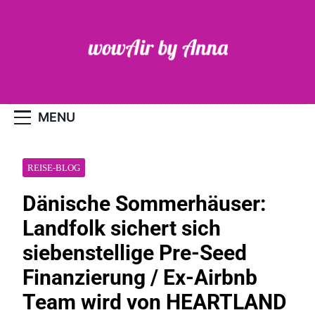
Skip
to
content
WOW-Air
MENU
REISE-BLOG
Dänische Sommerhäuser:
Landfolk sichert sich
siebenstellige Pre-Seed
Finanzierung / Ex-Airbnb
Team wird von HEARTLAND