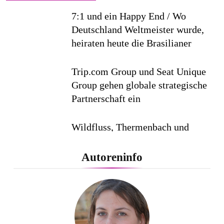
7:1 und ein Happy End / Wo
Deutschland Weltmeister wurde,
heiraten heute die Brasilianer
Trip.com Group und Seat Unique
Group gehen globale strategische
Partnerschaft ein
Wildfluss, Thermenbach und
Gletscherseen: Bayern zeigt
seine erfrischende Seite / Fünf
Autoreninfo
sommerliche Ausflugsziele,
abenteuerlich und
außergewöhnlich
Lufthansa City Center erneut für