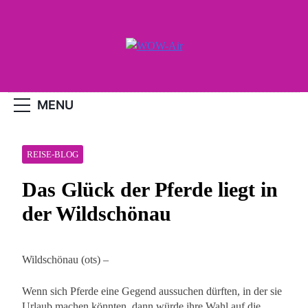
Skip
to
content
WOW-Air
MENU
REISE-BLOG
Das Glück der Pferde liegt in
der Wildschönau
Wildschönau (ots) –
Wenn sich Pferde eine Gegend aussuchen dürften, in der sie
Urlaub machen könnten, dann würde ihre Wahl auf die