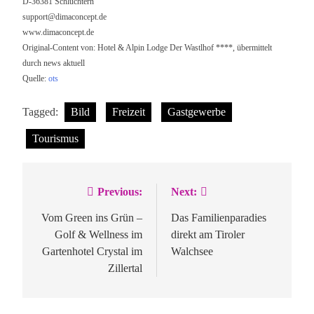
D-36381 Schlüchtern
support@dimaconcept.de
www.dimaconcept.de
Original-Content von: Hotel & Alpin Lodge Der Wastlhof ****, übermittelt
durch news aktuell
Quelle:
ots
Tagged:
Bild
Freizeit
Gastgewerbe
Tourismus
Previous:
Next:
Beitragsnavigation
Vom Green ins Grün –
Das Familienparadies
Golf & Wellness im
direkt am Tiroler
Gartenhotel Crystal im
Walchsee
Zillertal