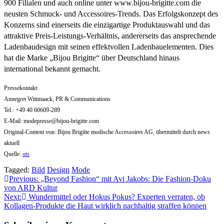
900 Filialen und auch online unter www.bijou-brigitte.com die
neusten Schmuck- und Accessoires-Trends. Das Erfolgskonzept des
Konzerns sind einerseits die einzigartige Produktauswahl und das
attraktive Preis-Leistungs-Verhältnis, andererseits das ansprechende
Ladenbaudesign mit seinen effektvollen Ladenbauelementen. Dies
hat die Marke „Bijou Brigitte“ über Deutschland hinaus
international bekannt gemacht.
Pressekontakt:
Annegret Wittmaack, PR & Communications
Tel.: +49 40 60609-289
E-Mail:
modepresse@bijou-brigitte.com
Original-Content von: Bijou Brigitte modische Accessoires AG, übermittelt durch news
aktuell
Quelle:
ots
Tagged:
Bild
Design
Mode
Beitragsnavigation
Previous:
„Beyond Fashion“ mit Avi Jakobs: Die Fashion-Doku
von ARD Kultur
Next:
Wundermittel oder Hokus Pokus? Experten verraten, ob
Kollagen-Produkte die Haut wirklich nachhaltig straffen können