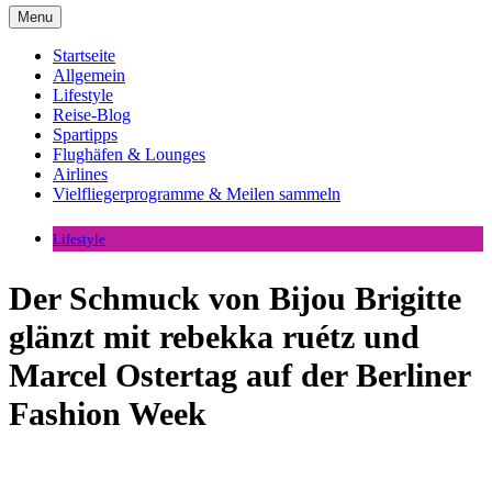
Menu
Startseite
Allgemein
Lifestyle
Reise-Blog
Spartipps
Flughäfen & Lounges
Airlines
Vielfliegerprogramme & Meilen sammeln
Lifestyle
Der Schmuck von Bijou Brigitte
glänzt mit rebekka ruétz und
Marcel Ostertag auf der Berliner
Fashion Week