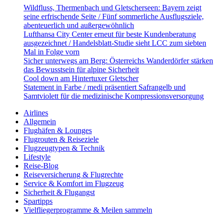
Wildfluss, Thermenbach und Gletscherseen: Bayern zeigt
seine erfrischende Seite / Fünf sommerliche Ausflugsziele,
abenteuerlich und außergewöhnlich
Lufthansa City Center erneut für beste Kundenberatung
ausgezeichnet / Handelsblatt-Studie sieht LCC zum siebten
Mal in Folge vorn
Sicher unterwegs am Berg: Österreichs Wanderdörfer stärken
das Bewusstsein für alpine Sicherheit
Cool down am Hintertuxer Gletscher
Statement in Farbe / medi präsentiert Safrangelb und
Samtviolett für die medizinische Kompressionsversorgung
Airlines
Allgemein
Flughäfen & Lounges
Flugrouten & Reiseziele
Flugzeugtypen & Technik
Lifestyle
Reise-Blog
Reiseversicherung & Flugrechte
Service & Komfort im Flugzeug
Sicherheit & Flugangst
Spartipps
Vielfliegerprogramme & Meilen sammeln