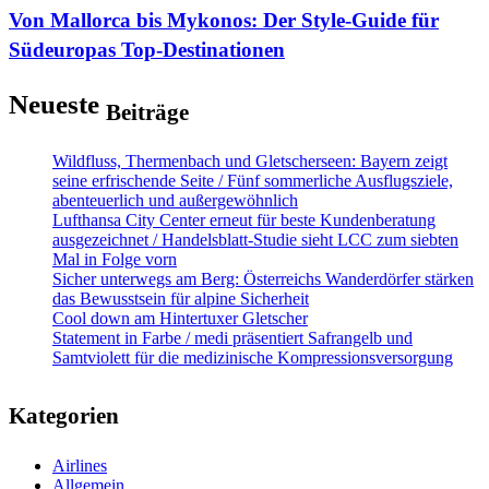
Von Mallorca bis Mykonos: Der Style-Guide für
Südeuropas Top-Destinationen
Neueste
Beiträge
Wildfluss, Thermenbach und Gletscherseen: Bayern zeigt
seine erfrischende Seite / Fünf sommerliche Ausflugsziele,
abenteuerlich und außergewöhnlich
Lufthansa City Center erneut für beste Kundenberatung
ausgezeichnet / Handelsblatt-Studie sieht LCC zum siebten
Mal in Folge vorn
Sicher unterwegs am Berg: Österreichs Wanderdörfer stärken
das Bewusstsein für alpine Sicherheit
Cool down am Hintertuxer Gletscher
Statement in Farbe / medi präsentiert Safrangelb und
Samtviolett für die medizinische Kompressionsversorgung
Kategorien
Airlines
Allgemein