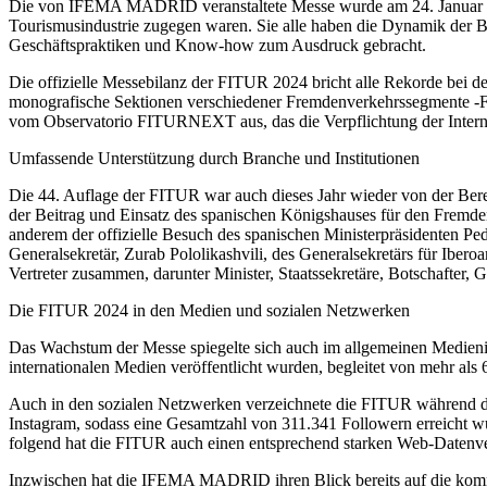
Die von IFEMA MADRID veranstaltete Messe wurde am 24. Januar vom 
Tourismusindustrie zugegen waren. Sie alle haben die Dynamik der 
Geschäftspraktiken und Know-how zum Ausdruck gebracht.
Die offizielle Messebilanz der FITUR 2024 bricht alle Rekorde bei de
monografische Sektionen verschiedener Fremdenverkehrssegmente -F
vom Observatorio FITURNEXT aus, das die Verpflichtung der Inter
Umfassende Unterstützung durch Branche und Institutionen
Die 44. Auflage der FITUR war auch dieses Jahr wieder von der Bereits
der Beitrag und Einsatz des spanischen Königshauses für den Fremd
anderem der offizielle Besuch des spanischen Ministerpräsidenten P
Generalsekretär, Zurab Pololikashvili, des Generalsekretärs für Ibe
Vertreter zusammen, darunter Minister, Staatssekretäre, Botschafter,
Die FITUR 2024 in den Medien und sozialen Netzwerken
Das Wachstum der Messe spiegelte sich auch im allgemeinen Medieni
internationalen Medien veröffentlicht wurden, begleitet von mehr als 
Auch in den sozialen Netzwerken verzeichnete die FITUR während der
Instagram, sodass eine Gesamtzahl von 311.341 Followern erreicht wu
folgend hat die FITUR auch einen entsprechend starken Web-Datenv
Inzwischen hat die IFEMA MADRID ihren Blick bereits auf die kommen