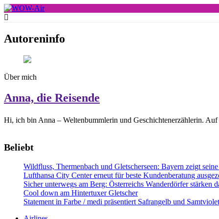
Skip
to
WOW-Air
content
Autoreninfo
Über mich
Anna, die Reisende
Hi, ich bin Anna – Weltenbummlerin und Geschichtenerzählerin. Auf 
Beliebt
Wildfluss, Thermenbach und Gletscherseen: Bayern zeigt seine 
Lufthansa City Center erneut für beste Kundenberatung ausgeze
Sicher unterwegs am Berg: Österreichs Wanderdörfer stärken da
Cool down am Hintertuxer Gletscher
Statement in Farbe / medi präsentiert Safrangelb und Samtviol
Airlines