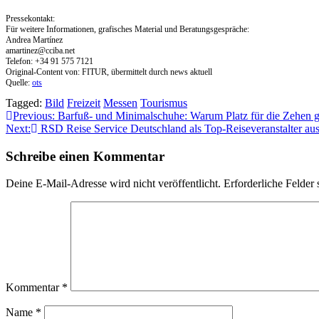
Pressekontakt:
Für weitere Informationen, grafisches Material und Beratungsgespräche:
Andrea Martínez
amartinez@cciba.net
Telefon: +34 91 575 7121
Original-Content von: FITUR, übermittelt durch news aktuell
Quelle:
ots
Tagged:
Bild
Freizeit
Messen
Tourismus
Beitragsnavigation
Previous:
Barfuß- und Minimalschuhe: Warum Platz für die Zehen g
Next:
RSD Reise Service Deutschland als Top-Reiseveranstalter ausg
Schreibe einen Kommentar
Deine E-Mail-Adresse wird nicht veröffentlicht.
Erforderliche Felder 
Kommentar
*
Name
*