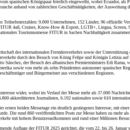
spanischen Königspaar feierlich eingeweiht, wobei Ecuador, als Par
Branche anhand von zahlreichen Geschäftstätigkeiten, der Ausweitung
n Teilnehmerzahlen: 9.000 Unternehmen, 152 Länder, 96 offizielle Vert
ITUR 4all, Cruises, Know-How & Export, LGTB+, Lingua, Screen, Spo
nationalen Tourismusmesse FITUR in Sachen Nachhaltigkeit zusammenf
chaft des internationalen Fremdenverkehrs sowie der Unterstützung durch
enverkehr durch den Besuch von König Felipe und Königin Letizia auf
edro Sánchez, der Besuch des albanischen Premierministers Edi Rama,
roamerika sowie von mehr als zehn Präsidenten autonomer spanischer Re
 Geschäftsträger und Bürgermeister aus verschiedenen Regionen.
nteresse wider, wobei im Verlauf der Messe mehr als 37.000 Nachricht
6.800 akkreditierten Journalisten, 6.192 nationalen sowie 610 internati
 ersten beiden Messetage ein deutlich gestiegenes Interesse, mit ei
rde. Die rund 860 veröffentlichten Posts zur Messe haben zu mehr als
erkehr mit hohem Benutzeraufkommen und rund einer Millionen Besuc
de Auflage der FITUR 2025 gerichtet, die vom 22. bis 26. Januar stat