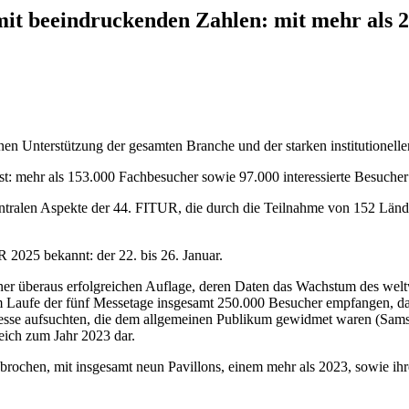
mit beeindruckenden Zahlen: mit mehr als 2
n Unterstützung der gesamten Branche und der starken institutionellen
t: mehr als 153.000 Fachbesucher sowie 97.000 interessierte Besuche
tralen Aspekte der 44. FITUR, die durch die Teilnahme von 152 Ländern
2025 bekannt: der 22. bis 26. Januar.
iner überaus erfolgreichen Auflage, deren Daten das Wachstum des we
m Laufe der fünf Messetage insgesamt 250.000 Besucher empfangen, da
Messe aufsuchten, die dem allgemeinen Publikum gewidmet waren (Samst
ch zum Jahr 2023 dar.
ochen, mit insgesamt neun Pavillons, einem mehr als 2023, sowie ihren