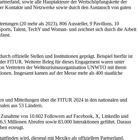
tnerland, sowie alle Hauptakteure der Wertschöpfungskette der
 der Kontakte und Netzwerke sowie durch den Austausch von guten
retungen (20 mehr als 2023), 806 Aussteller, 9 Pavillons, 10
rts, Talent, TechY und Woman- und zeichnet sich durch die Arbeit
asst.
 offizielle Stellen und Institutionen geprägt. Beispiel hierfür ist
 der FITUR. Weiterer Beleg für dieses Engagement waren unter
 von Vertretern der Welttourismusorganisation UNWTO mit ihrem
gionen. Insgesamt kamen auf der Messe mehr als 400 staatliche
en und Mitteilungen über die FITUR 2024 in den nationalen und
onalen aus 53 Ländern.
ner Zunahme von 10.602 Followern auf Facebook, X, LinkedIn und
 6,5 Millionen Abrufen sowie 83.000 Interaktionen geführt. Daraus
hen erzeugt.
tfinden wird, diesmal mit Mexiko als offiziellem Partnerland.