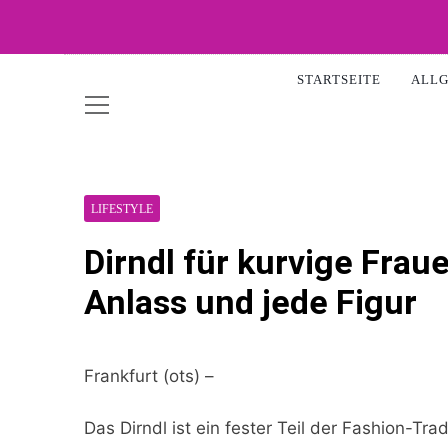
Skip
to
WOW-A
content
STARTSEITE
ALL
LIFESTYLE
Dirndl für kurvige Frau
Anlass und jede Figur
Frankfurt (ots) –
Das Dirndl ist ein fester Teil der Fashion-Tra