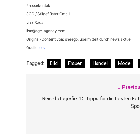
Pressekontakt:
SGC / Stilgeflüster GmbH
Lisa Roux
lisa@sgc-agency.com
Original-Content von: sheego, übermittelt durch news aktuell
Quelle:
ots
Tagged:
Bild
Frauen
Handel
Mode
Previou
Beitragsnavigation
Reisefotografie: 15 Tipps für die besten Fot
Spo