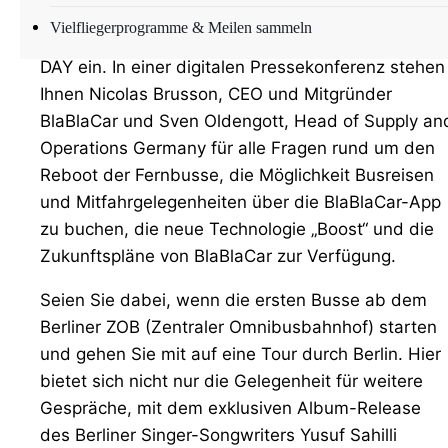
Deutschlands und Europas Straßen. Zu diesem
Vielfliegerprogramme & Meilen sammeln
Anlass laden wir Sie recht herzlich zum RIDE AGAI
DAY ein. In einer digitalen Pressekonferenz stehen
Ihnen Nicolas Brusson, CEO und Mitgründer
BlaBlaCar und Sven Oldengott, Head of Supply an
Operations Germany für alle Fragen rund um den
Reboot der Fernbusse, die Möglichkeit Busreisen
und Mitfahrgelegenheiten über die BlaBlaCar-App
zu buchen, die neue Technologie „Boost“ und die
Zukunftspläne von BlaBlaCar zur Verfügung.
Seien Sie dabei, wenn die ersten Busse ab dem
Berliner ZOB (Zentraler Omnibusbahnhof) starten
und gehen Sie mit auf eine Tour durch Berlin. Hier
bietet sich nicht nur die Gelegenheit für weitere
Gespräche, mit dem exklusiven Album-Release
des Berliner Singer-Songwriters Yusuf Sahilli