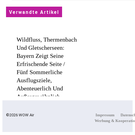
Verwandte Artikel
Wildfluss, Thermenbach
Und Gletscherseen:
Bayern Zeigt Seine
Erfrischende Seite /
Fünf Sommerliche
Ausflugsziele,
Abenteuerlich Und
Außergewöhnlich
©2026 WOW Air
Impressum
Datensc
Werbung & Kooperatio
Lufthansa City Center
Erneut Für Beste