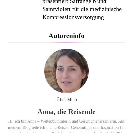
präsentiert Safrangelb und
Samtviolett für die medizinische
Kompressionsversorgung
PEPE JEANS LONDON AW26
Autoreninfo
Flachste mechanische
Weltzeituhr gewinnt Red Dot:
Best of the Best 2026 / NOMOS
Glashütte erzielt 94 von 100
Punkten.
Über Mich
Anna, die Reisende
Hi, ich bin Anna – Weltenbummlerin und Geschichtenerzählerin. Auf
meinem Blog teile ich meine Reisen, Geheimtipps und Inspiration für