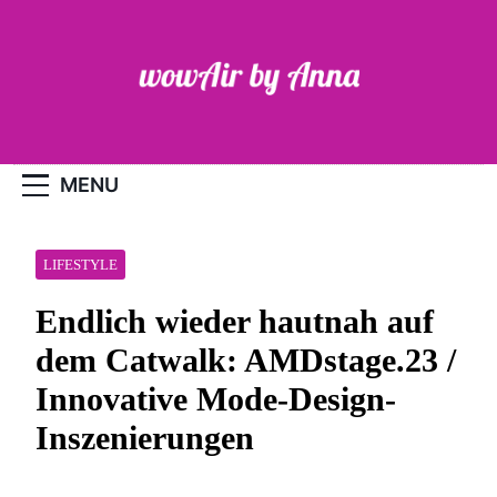
Skip
to
content
WOW-Air
MENU
LIFESTYLE
Endlich wieder hautnah auf
dem Catwalk: AMDstage.23 /
Innovative Mode-Design-
Inszenierungen