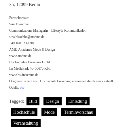
35, 12099 Berlin
Pressekontakt:
Sina Blaschke
Communications Managerin – Lifestyle-Kommunikation
sina.blaschke@amdnet.de
+49 160 5239698
AMD Akademie Mode & Design
www.amdnet.de
Hochschulen Fresenius GmbH
Im MediaPark 4c· 50670 Köln
www.hs-fresenius.de
Original-Content von: Hochschule Fresenius, übermittelt durch news aktuell
Quelle:
ots
Tagged:
Bild
Design
Einladung
Hochschule
Mode
Terminvorschau
Veranstaltung