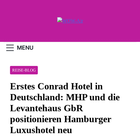
Skip
to
content
WOW-Air
MENU
REISE-BLOG
Erstes Conrad Hotel in
Deutschland: MHP und die
Levantehaus GbR
positionieren Hamburger
Luxushotel neu