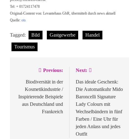
Tel: + 01724117478
Original-Content von: Levantehaus GbR, übermittelt durch news aktuell
Quelle:
ots
Tagged:
Bild
Gastgewerbe
Handel
Tourismus
Previous:
Next:
Beitragsnavigation
Biodiversität in der
Das ideale Geschenk:
Kosmetikindustrie /
Die Automatikuhr Mido
Inspirierende Beispiele
Baroncelli Signature
aus Deutschland und
Lady Colours mit
Frankreich
Wechselbändern in fünf
Farben / Eine Uhr für
jeden Anlass und jedes
Outfit