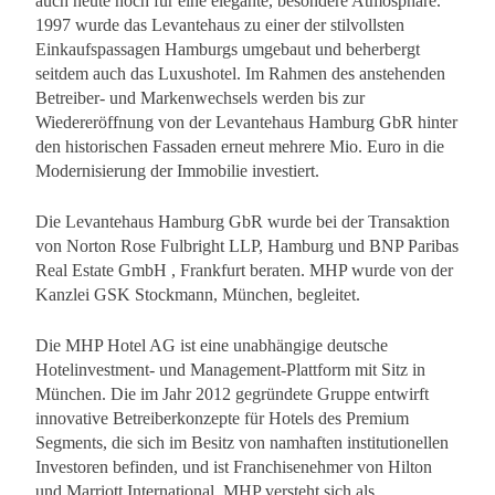
auch heute noch für eine elegante, besondere Atmosphäre.
1997 wurde das Levantehaus zu einer der stilvollsten
Einkaufspassagen Hamburgs umgebaut und beherbergt
seitdem auch das Luxushotel. Im Rahmen des anstehenden
Betreiber- und Markenwechsels werden bis zur
Wiedereröffnung von der Levantehaus Hamburg GbR hinter
den historischen Fassaden erneut mehrere Mio. Euro in die
Modernisierung der Immobilie investiert.
Die Levantehaus Hamburg GbR wurde bei der Transaktion
von Norton Rose Fulbright LLP, Hamburg und BNP Paribas
Real Estate GmbH , Frankfurt beraten. MHP wurde von der
Kanzlei GSK Stockmann, München, begleitet.
Die MHP Hotel AG ist eine unabhängige deutsche
Hotelinvestment- und Management-Plattform mit Sitz in
München. Die im Jahr 2012 gegründete Gruppe entwirft
innovative Betreiberkonzepte für Hotels des Premium
Segments, die sich im Besitz von namhaften institutionellen
Investoren befinden, und ist Franchisenehmer von Hilton
und Marriott International. MHP versteht sich als