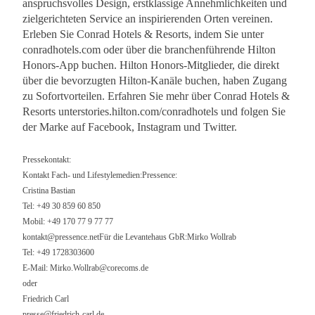
anspruchsvolles Design, erstklassige Annehmlichkeiten und
zielgerichteten Service an inspirierenden Orten vereinen.
Erleben Sie Conrad Hotels & Resorts, indem Sie unter
conradhotels.com oder über die branchenführende Hilton
Honors-App buchen. Hilton Honors-Mitglieder, die direkt
über die bevorzugten Hilton-Kanäle buchen, haben Zugang
zu Sofortvorteilen. Erfahren Sie mehr über Conrad Hotels &
Resorts unterstories.hilton.com/conradhotels und folgen Sie
der Marke auf Facebook, Instagram und Twitter.
Pressekontakt:
Kontakt Fach- und Lifestylemedien:Pressence:
Cristina Bastian
Tel: +49 30 859 60 850
Mobil: +49 170 77 9 77 77
kontakt@pressence.netF
ür die Levantehaus GbR:Mirko Wollrab
Tel: +49 1728303600
E-Mail:
Mirko.Wollrab@corecoms.de
oder
Friedrich Carl
presse@friedrich-carl.de