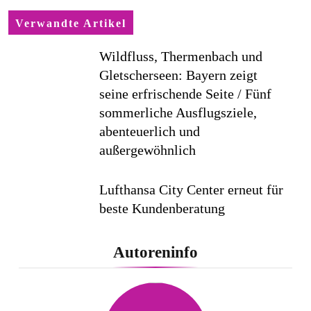
Verwandte Artikel
Wildfluss, Thermenbach und
Gletscherseen: Bayern zeigt
seine erfrischende Seite / Fünf
sommerliche Ausflugsziele,
abenteuerlich und
außergewöhnlich
Lufthansa City Center erneut für
beste Kundenberatung
ausgezeichnet / Handelsblatt-
Studie sieht LCC zum siebten
Autoreninfo
Mal in Folge vorn
Cool down am Hintertuxer