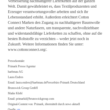
Verbesserung nachhaltigerer Lieferketten auf der ganzen
Welt. Damit gewährleistet es, dass Textilproduzenten und
Erzeuger verantwortungsvoller arbeiten und sich ihr
Lebensstandard erhöht. Außerdem erleichtert Cotton
Connect Marken den Zugang zu nachhaltigerer Baumwolle
und andere Naturfasern, um transparente, nachvollziehbare
und widerstandsfähige Lieferketten zu schaffen, ohne auf die
besten Rohstoffe zu verzichten – weder jetzt noch in
Zukunft. Weitere Informationen finden Sie unter:
www.cottonconnect.org/.
Pressekontakt:
Primark Presse Agentur
haebmau AG
Laura Endres
Email:
laura.endres@haebmau.dePresseb
üro Primark Deutschland
Brunswick Group GmbH
Maike Klebl
Email:
primarkd@brunswickgroup.com
Original-Content von: Primark, übermittelt durch news aktuell
Quelle:
ots