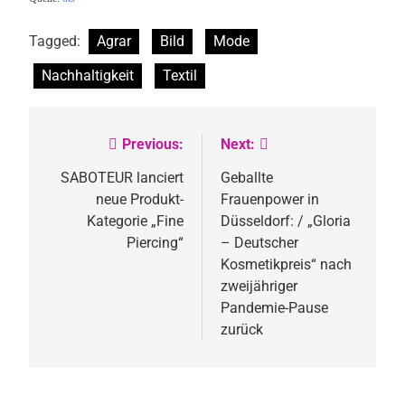
Tagged:
Agrar
Bild
Mode
Nachhaltigkeit
Textil
Previous:
Next:
Beitragsnavigation
SABOTEUR lanciert
Geballte
neue Produkt-
Frauenpower in
Kategorie „Fine
Düsseldorf: / „Gloria
Piercing“
– Deutscher
Kosmetikpreis“ nach
zweijähriger
Pandemie-Pause
zurück