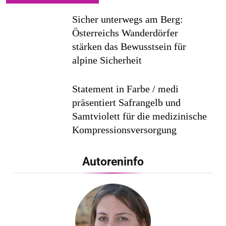
Sicher unterwegs am Berg:
Österreichs Wanderdörfer
stärken das Bewusstsein für
alpine Sicherheit
Statement in Farbe / medi
präsentiert Safrangelb und
Samtviolett für die medizinische
Kompressionsversorgung
PEPE JEANS LONDON AW26
Autoreninfo
Flachste mechanische
Weltzeituhr gewinnt Red Dot: