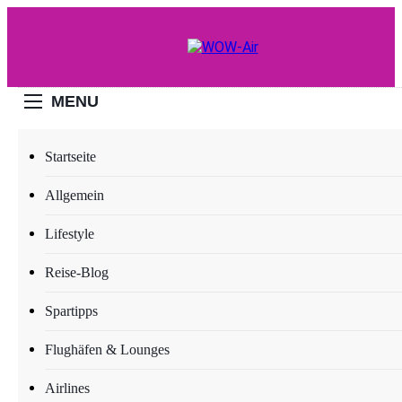
Skip
to
content
WOW-Air
MENU
Startseite
LIFESTYLE
Allgemein
Expansion auf deutschen
Lifestyle
Markt: eSalon eröffnet
zweiten europäischen
Reise-Blog
Produktionsstandort in
Spartipps
Viersen bei Düsseldorf
Flughäfen & Lounges
Airlines