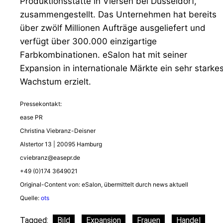
Produktionsstätte in Viersen bei Düsseldorf,
zusammengestellt. Das Unternehmen hat bereits
über zwölf Millionen Aufträge ausgeliefert und
verfügt über 300.000 einzigartige
Farbkombinationen. eSalon hat mit seiner
Expansion in internationale Märkte ein sehr starke
Wachstum erzielt.
Pressekontakt:
ease PR
Christina Viebranz-Deisner
Alstertor 13 | 20095 Hamburg
cviebranz@easepr.de
+49 (0)174 3649021
Original-Content von: eSalon, übermittelt durch news aktuell
Quelle:
ots
Tagged:
Bild
Expansion
Frauen
Handel