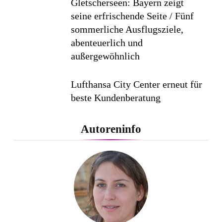
Gletscherseen: Bayern zeigt
seine erfrischende Seite / Fünf
sommerliche Ausflugsziele,
abenteuerlich und
außergewöhnlich
Lufthansa City Center erneut für
beste Kundenberatung
ausgezeichnet / Handelsblatt-
Studie sieht LCC zum siebten
Autoreninfo
Mal in Folge vorn
Cool down am Hintertuxer
Gletscher
Ägypten erleben mit Builder