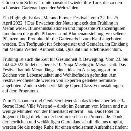
Gärten von Schloss Trauttmansdorff wieder ihre Tore, die zu den
schönsten Gartenanlagen der Welt zählen.
Ein Highlight ist das „Merano Flower Festival“ vom 22. bis 25.
April 2022″! Das Erwachen der Natur spiegelt den Frühling in
Meran wider. Blumeninstallationen und imposante Pflanzenfiguren
umrahmen die große Pflanzen- und Blumenausstellung, wo seltene
Pflanzen und Produkte für die Gartenarbeit zum Kauf angeboten
werden. Ein Treffpunkt für Schöngeister und Genießer, im Einklang
mit Merans Werten: Authentizität, Qualität und Erlebnisreichtum.
Frühling ist auch die Zeit für Gesundheit & Bewegung. Vom 23. bis
24.04.2022 findet das bereits 10. Yoga-Meeting in Meran statt. Das
Festival hat mit Meran längst einen idealen Austragungsort im
Zeichen von Lebensqualität und Wohlbefinden gefunden. Am
Festivalwochenende werden von Experten geleitete Seminare
angeboten. Zudem stehen vielfältige Open-Class-Veranstaltungen
auf dem Programm.
Zum Entspannen und Genießen bietet sich das kleine aber feine 3-
Sterne Hotel Villa Westend – direkt im Zentrum von Meran und nur
wenige Minuten von der Innenstadt entfernt – an. Das Hotel im
Jugendstil liegt direkt an der berühmten Passer-Promenade. Dank
der herrlichen und weitläufigen Gartenlandschaft, die uns umgibt,
werden Sie die nötige Ruhe für einen erholsamen Aufenthalt finden: