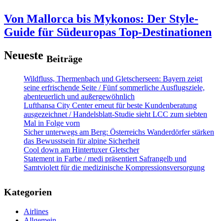
Von Mallorca bis Mykonos: Der Style-
Guide für Südeuropas Top-Destinationen
Neueste
Beiträge
Wildfluss, Thermenbach und Gletscherseen: Bayern zeigt
seine erfrischende Seite / Fünf sommerliche Ausflugsziele,
abenteuerlich und außergewöhnlich
Lufthansa City Center erneut für beste Kundenberatung
ausgezeichnet / Handelsblatt-Studie sieht LCC zum siebten
Mal in Folge vorn
Sicher unterwegs am Berg: Österreichs Wanderdörfer stärken
das Bewusstsein für alpine Sicherheit
Cool down am Hintertuxer Gletscher
Statement in Farbe / medi präsentiert Safrangelb und
Samtviolett für die medizinische Kompressionsversorgung
Kategorien
Airlines
Allgemein