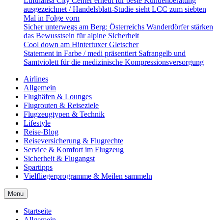
Lufthansa City Center erneut für beste Kundenberatung
ausgezeichnet / Handelsblatt-Studie sieht LCC zum siebten
Mal in Folge vorn
Sicher unterwegs am Berg: Österreichs Wanderdörfer stärken
das Bewusstsein für alpine Sicherheit
Cool down am Hintertuxer Gletscher
Statement in Farbe / medi präsentiert Safrangelb und
Samtviolett für die medizinische Kompressionsversorgung
Airlines
Allgemein
Flughäfen & Lounges
Flugrouten & Reiseziele
Flugzeugtypen & Technik
Lifestyle
Reise-Blog
Reiseversicherung & Flugrechte
Service & Komfort im Flugzeug
Sicherheit & Flugangst
Spartipps
Vielfliegerprogramme & Meilen sammeln
Menu
Startseite
Allgemein