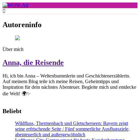
Skip
to
WOW-Air
content
Autoreninfo
Über mich
Anna, die Reisende
Hi, ich bin Anna – Weltenbummlerin und Geschichtenerzählerin.
Auf meinem Blog teile ich meine Reisen, Geheimtipps und
Inspiration für dein nächstes Abenteuer. Begleite mich und entdecke
die Welt! 🌍✨
Beliebt
Wildfluss, Thermenbach und Gletscherseen: Bayern zeigt
seine erfrischende Seite / Fünf sommerliche Ausflugsziele,
abenteuerlich und außergewöhnlich