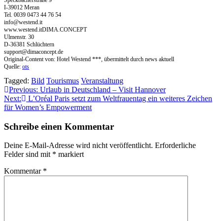
Speckbacherstraße 9
I-39012 Meran
Tel. 0039 0473 44 76 54
info@westend.it
www.westend.itDIMA.CONCEPT
Ulmenstr. 30
D-36381 Schlüchtern
support@dimaconcept.de
Original-Content von: Hotel Westend ***, übermittelt durch news aktuell
Quelle:
ots
Tagged:
Bild
Tourismus
Veranstaltung
Beitragsnavigation
Previous:
Urlaub in Deutschland – Visit Hannover
Next:
L’Oréal Paris setzt zum Weltfrauentag ein weiteres Zeichen
für Women’s Empowerment
Schreibe einen Kommentar
Deine E-Mail-Adresse wird nicht veröffentlicht.
Erforderliche
Felder sind mit
*
markiert
Kommentar
*