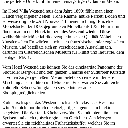
Die perfekte Unterkunft für einen einzigartigen Urlaub in Meran.
Im Hotel Villa Westend (aus dem Jahre 1890) fühlt man einen
Hauch vergangener Zeiten: Hohe Räume, antike Parkett-Böden und
teilweise originale „Art Nouveau“ Inneneinrichtung. Einzelne
Möbelstücke der 1878 gegründeten Möbelfabrik J & J Herrmann
findet man in den Hotelzimmern des Westend wieder. Diese
weltberühmte Möbelfabrik erzeugte in bester Qualität Möbel nach
künstlerischen Entwürfen, auch nach französischen oder englischen
Mustern, und beteiligte sich an verschiedenen Ausstellungen,
darunter im Österreichischen Museum für Kunst und Industrie, dem
heutigen MAK.
Vom Hotel Westend aus können Sie das einzigartige Panorama der
Südtiroler Bergwelt und den ganzen Charme der Südtiroler Kurstadt
in vollen Zügen genießen. Meran bietet dazu eine wunderbare
Mischung aus Tradition und Moderne. Es erwarten Sie zahlreiche
kulturelle Sehenswürdigkeiten sowie interessante
Shoppingmöglichkeiten.
Kulinarisch spielt das Westend auch alle Stücke. Das Restaurant
wird Sie nicht nur durch die einzigartige Jugendstilarchitektur
begeistert. Die Westend-Küche verwöhnt Sie mit internationalen
Speisen und auch typisch regionalen Gerichten. Am Morgen
erwartet Sie ein reichhaltiges Frühstücksbuffet, welches Sie im