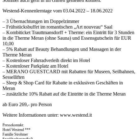
Sommer auch gern in im Garten genießen können.
Westend-Kennenlerntage vom 03.04.2022 – 18.06.2022
– 3 Übernachtungen im Doppelzimmer
– Frühstücksbuffet im romantischen „Art nouveau“ Saal
– Kombiticket Trauttmansdorff + Therme: ein Eintritt für 3 Stunden
in die Therme Meran (ohne Sauna) und Essensgutschein für EUR
10,00
– 5% Rabatt auf Beauty Behandlungen und Massagen in der
Therme Meran
– Kostenloser Fahrradverleih direkt im Hotel
– Kostenloser Parkplatz am Hotel
– MERANO GUESTCARD mit Rabatten für Museen, Seilbahnen,
Sesselliften
– Sleep & Shop Card für Rabatte in exklusiven Geschäften in
Meran
– zusätzliche 10% Rabatt auf die Eintritte in die Therme Meran
ab Euro 269,- pro Person
Weitere Informationen unter: www.westend.it
Pressekontakt:
Hotel Westend ***
Familie Strohmer