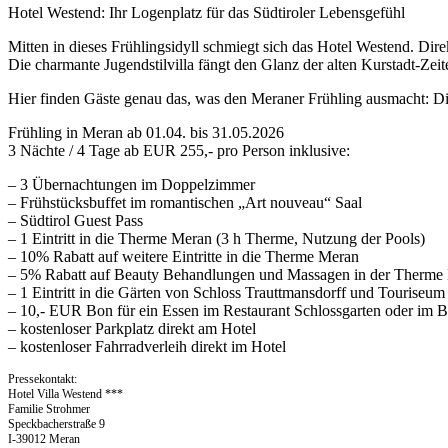
Hotel Westend: Ihr Logenplatz für das Südtiroler Lebensgefühl
Mitten in dieses Frühlingsidyll schmiegt sich das Hotel Westend. Dire
Die charmante Jugendstilvilla fängt den Glanz der alten Kurstadt-Zeite
Hier finden Gäste genau das, was den Meraner Frühling ausmacht: Die
Frühling in Meran ab 01.04. bis 31.05.2026
3 Nächte / 4 Tage ab EUR 255,- pro Person inklusive:
– 3 Übernachtungen im Doppelzimmer
– Frühstücksbuffet im romantischen „Art nouveau“ Saal
– Südtirol Guest Pass
– 1 Eintritt in die Therme Meran (3 h Therme, Nutzung der Pools)
– 10% Rabatt auf weitere Eintritte in die Therme Meran
– 5% Rabatt auf Beauty Behandlungen und Massagen in der Therme
– 1 Eintritt in die Gärten von Schloss Trauttmansdorff und Touriseum
– 10,- EUR Bon für ein Essen im Restaurant Schlossgarten oder im B
– kostenloser Parkplatz direkt am Hotel
– kostenloser Fahrradverleih direkt im Hotel
Pressekontakt:
Hotel Villa Westend ***
Familie Strohmer
Speckbacherstraße 9
I-39012 Meran