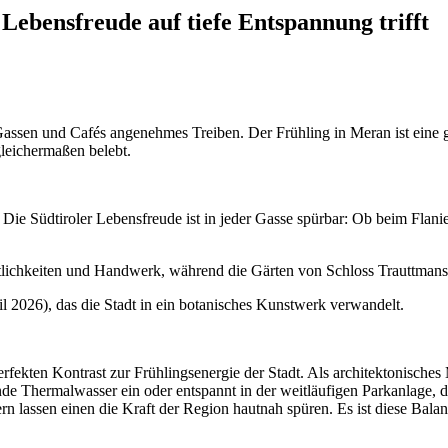
Lebensfreude auf tiefe Entspannung trifft
Gassen und Cafés angenehmes Treiben. Der Frühling in Meran ist eine g
 gleichermaßen belebt.
Die Südtiroler Lebensfreude ist in jeder Gasse spürbar: Ob beim Flani
tlichkeiten und Handwerk, während die Gärten von Schloss Trauttmansd
il 2026), das die Stadt in ein botanisches Kunstwerk verwandelt.
ekten Kontrast zur Frühlingsenergie der Stadt. Als architektonisches 
e Thermalwasser ein oder entspannt in der weitläufigen Parkanlage, di
lassen einen die Kraft der Region hautnah spüren. Es ist diese Balan