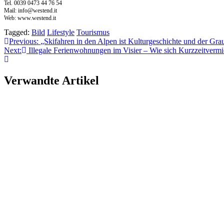
Tel. 0039 0473 44 76 54
Mail:
info@westend.it
Web: www.westend.it
Tagged:
Bild
Lifestyle
Tourismus
Beitragsnavigation
Previous:
„Skifahren in den Alpen ist Kulturgeschichte und der Gr
Next:
Illegale Ferienwohnungen im Visier – Wie sich Kurzzeitvermiete
Verwandte Artikel