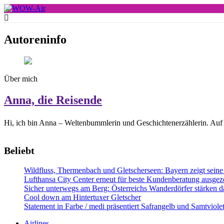
Skip
to
WOW-Air
content
Autoreninfo
Über mich
Anna, die Reisende
Hi, ich bin Anna – Weltenbummlerin und Geschichtenerzählerin. Auf 
Beliebt
Wildfluss, Thermenbach und Gletscherseen: Bayern zeigt seine 
Lufthansa City Center erneut für beste Kundenberatung ausgeze
Sicher unterwegs am Berg: Österreichs Wanderdörfer stärken da
Cool down am Hintertuxer Gletscher
Statement in Farbe / medi präsentiert Safrangelb und Samtviol
Airlines