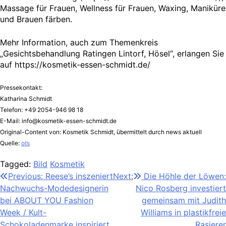
Massage für Frauen, Wellness für Frauen, Waxing, Maniküre
und Brauen färben.
Mehr Information, auch zum Themenkreis
„Gesichtsbehandlung Ratingen Lintorf, Hösel“, erlangen Sie
auf https://kosmetik-essen-schmidt.de/
Pressekontakt:
Katharina Schmidt
Telefon: +49 2054-946 98 18
E-Mail:
info@kosmetik-essen-schmidt.de
Original-Content von: Kosmetik Schmidt, übermittelt durch news aktuell
Quelle:
ots
Tagged:
Bild
Kosmetik
Beitragsnavigation
Previous:
Reese’s inszeniert
Next:
Die Höhle der Löwen:
Nachwuchs-Modedesignerin
Nico Rosberg investiert
bei ABOUT YOU Fashion
gemeinsam mit Judith
Week / Kult-
Williams in plastikfreie
Schokoladenmarke inspiriert
Rasierer