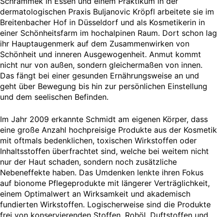
Schrammek in Essen und einem Praktikum in der
dermatologischen Praxis Buljanovic Kröpfl arbeitete sie im
Breitenbacher Hof in Düsseldorf und als Kosmetikerin in
einer Schönheitsfarm im hochalpinen Raum. Dort schon lag
ihr Hauptaugenmerk auf dem Zusammenwirken von
Schönheit und inneren Ausgewogenheit. Anmut kommt
nicht nur von außen, sondern gleichermaßen von innen.
Das fängt bei einer gesunden Ernährungsweise an und
geht über Bewegung bis hin zur persönlichen Einstellung
und dem seelischen Befinden.
Im Jahr 2009 erkannte Schmidt am eigenen Körper, dass
eine große Anzahl hochpreisige Produkte aus der Kosmetik
mit oftmals bedenklichen, toxischen Wirkstoffen oder
Inhaltsstoffen überfrachtet sind, welche bei weitem nicht
nur der Haut schaden, sondern noch zusätzliche
Nebeneffekte haben. Das Umdenken lenkte ihren Fokus
auf bionome Pflegeprodukte mit längerer Verträglichkeit,
einem Optimalwert an Wirksamkeit und akademisch
fundierten Wirkstoffen. Logischerweise sind die Produkte
frei von konservierenden Stoffen, Rohöl, Duftstoffen und