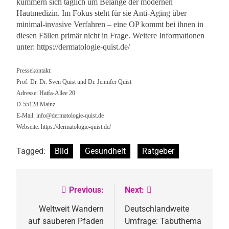
kümmern sich täglich um Belange der modernen
Hautmedizin. Im Fokus steht für sie Anti-Aging über
minimal-invasive Verfahren – eine OP kommt bei ihnen in
diesen Fällen primär nicht in Frage. Weitere Informationen
unter: https://dermatologie-quist.de/
Pressekontakt:
Prof. Dr. Dr. Sven Quist und Dr. Jennifer Quist
Adresse: Haifa-Allee 20
D-55128 Mainz
E-Mail:
info@dermatologie-quist.de
Webseite: https://dermatologie-quist.de/
Tagged:
Bild
Gesundheit
Ratgeber
Previous:
Next:
Beitragsnavigation
Weltweit Wandern
Deutschlandweite
auf sauberen Pfaden
Umfrage: Tabuthema