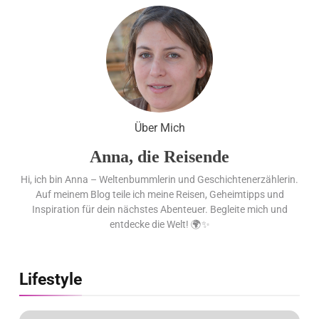
Flachste mechanische
Weltzeituhr gewinnt Red Dot:
Best of the Best 2026 / NOMOS
Glashütte erzielt 94 von 100
Punkten.
Über Mich
Anna, die Reisende
Hi, ich bin Anna – Weltenbummlerin und Geschichtenerzählerin.
Auf meinem Blog teile ich meine Reisen, Geheimtipps und
Inspiration für dein nächstes Abenteuer. Begleite mich und
entdecke die Welt! 🌍✨
Lifestyle