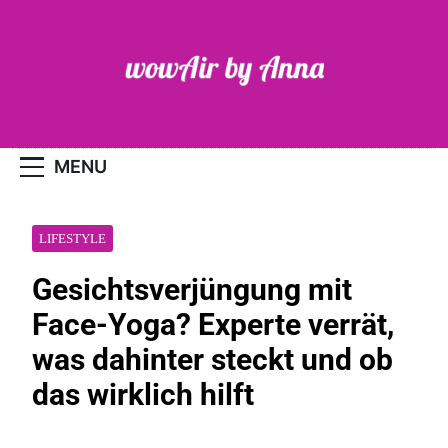
Skip
to
content
WOW-Air
MENU
LIFESTYLE
Gesichtsverjüngung mit
Face-Yoga? Experte verrät,
was dahinter steckt und ob
das wirklich hilft