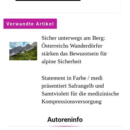
Verwandte Artikel
Sicher unterwegs am Berg:
Österreichs Wanderdörfer
stärken das Bewusstsein für
alpine Sicherheit
Statement in Farbe / medi
präsentiert Safrangelb und
Samtviolett für die medizinische
Kompressionsversorgung
PEPE JEANS LONDON AW26
Autoreninfo