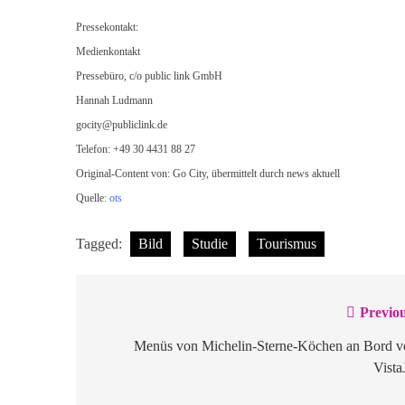
Pressekontakt:
Medienkontakt
Pressebüro, c/o public link GmbH
Hannah Ludmann
gocity@publiclink.de
Telefon: +49 30 4431 88 27
Original-Content von: Go City, übermittelt durch news aktuell
Quelle:
ots
Tagged:
Bild
Studie
Tourismus
Previou
Beitragsnavigation
Menüs von Michelin-Sterne-Köchen an Bord v
Vista