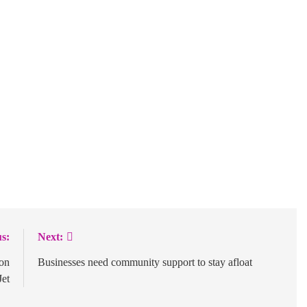
s:
Next:
on
Businesses need community support to stay afloat
Jet