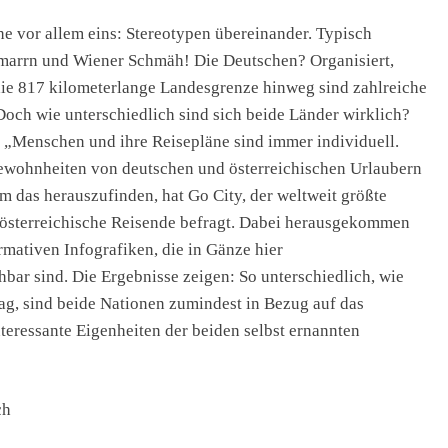
he vor allem eins: Stereotypen übereinander. Typisch
chmarrn und Wiener Schmäh! Die Deutschen? Organisiert,
ie 817 kilometerlange Landesgrenze hinweg sind zahlreiche
Doch wie unterschiedlich sind sich beide Länder wirklich?
: „Menschen und ihre Reisepläne sind immer individuell.
gewohnheiten von deutschen und österreichischen Urlaubern
 das herauszufinden, hat Go City, der weltweit größte
d österreichische Reisende befragt. Dabei herausgekommen
ormativen Infografiken, die in Gänze hier
ehbar sind. Die Ergebnisse zeigen: So unterschiedlich, wie
g, sind beide Nationen zumindest in Bezug auf das
nteressante Eigenheiten der beiden selbst ernannten
ch