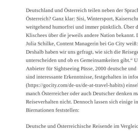
Deutschland und Österreich teilen neben der Sprac
Österreich? Ganz klar: Sisi, Wintersport, Kaisers
weitgehend humorfrei und immer pünktlich. Über d
Klischees über die jeweils andere Nation bekannt. 
Julia Schilke, Content Managerin bei Go City weiß
Deshalb haben wir uns gefragt, wie sich die Reise
unterscheiden und ob es Gemeinsamkeiten gibt.“ Um
Anbieter für Sightseeing Pässe, 2000 deutsche un
sind interessante Erkenntnisse, festgehalten in inf
(https://gocity.com/de-us/de-at-travel-habits) eins
manch Österreicher oder auch Deutscher denken ma
Reiseverhalten nicht. Dennoch lassen sich einige i
Biernationen feststellen:
Deutsche und Österreichische Reisende im Verglei