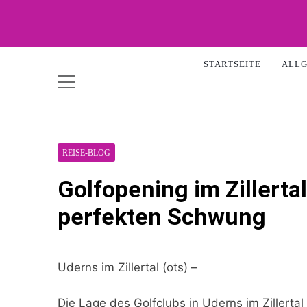
Skip
to
content
WOW-A
STARTSEITE
ALL
REISE-BLOG
Golfopening im Zillerta
perfekten Schwung
Uderns im Zillertal (ots) –
Die Lage des Golfclubs in Uderns im Zillerta