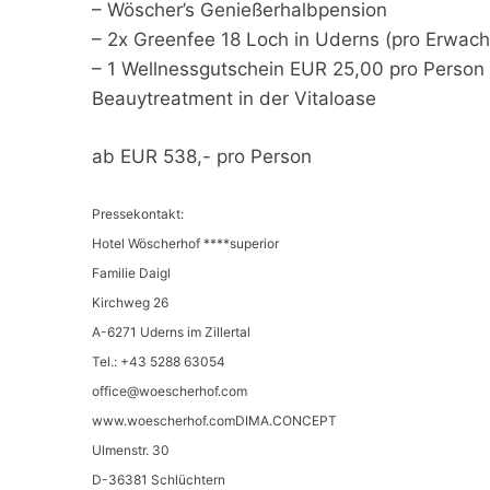
– Wöscher’s Genießerhalbpension
– 2x Greenfee 18 Loch in Uderns (pro Erwac
– 1 Wellnessgutschein EUR 25,00 pro Person
Beauytreatment in der Vitaloase
ab EUR 538,- pro Person
Pressekontakt:
Hotel Wöscherhof ****superior
Familie Daigl
Kirchweg 26
A-6271 Uderns im Zillertal
Tel.: +43 5288 63054
office@woescherhof.com
www.woescherhof.comDIMA.CONCEPT
Ulmenstr. 30
D-36381 Schlüchtern