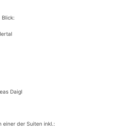
Blick:
ertal
eas Daigl
iner der Suiten inkl.: