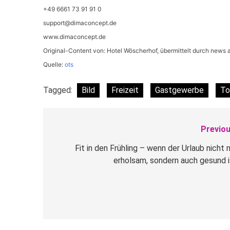
+49 6661 73 91 91 0
support@dimaconcept.de
www.dimaconcept.de
Original-Content von: Hotel Wöscherhof, übermittelt durch news a
Quelle:
ots
Tagged:
Bild
Freizeit
Gastgewerbe
To
Previou
Beitragsnavigation
Fit in den Frühling – wenn der Urlaub nicht 
erholsam, sondern auch gesund i