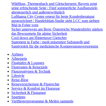
Wildfluss, Thermenbach und Gletscherseen: Bayern zeigt
seine erfrischende Seite / Fünf sommerliche Ausflugsziele,
abenteuerlich und außergewöhnlich
Lufthansa City Center erneut für beste Kundenberatung
ausgezeichnet / Handelsblatt-Studie sieht LCC zum siebten
Mal in Folge vorn
Sicher unterwegs am Berg: Österreichs Wanderdörfer stärken
das Bewusstsein für alpine Sicherheit
Cool down am Hintertuxer Gletscher
Statement in Farbe / medi präsentiert Safrangelb und
Samtviolett für die medizinische Kompressionsversorgung
Airlines
Allgemein
Flughäfen & Lounges
Flugrouten & Reiseziele
Flugzeugtypen & Technik
Lifestyle
Reise-Blog
Reiseversicherung & Flugrechte
Service & Komfort im Flugzeug
Sicherheit & Flugangst
Spartipps
Vielfliegerprogramme & Meilen sammeln