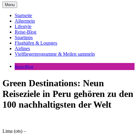
Menu
Startseite
Allgemein
Lifestyle
Reise-Blog
Spartipps
Flughäfen & Lounges
Airlines
Vielfliegerprogramme & Meilen sammeln
Reise-Blog
Green Destinations: Neun
Reiseziele in Peru gehören zu den
100 nachhaltigsten der Welt
Lima (ots) –