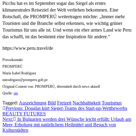
Picchu hat es im September sogar das Siegel als erstes
klimaneutrales Reiseziel der Welt verliehen bekommen. Eine
Botschaft, die PROMPERÚ weitertragen möchte: „Immer mehr
Touristen und die Branche selbst erkennen, wie wichtig grüner
Tourismus für uns alle ist. Und wenn ein eher armes Land wie Peru
das schafft, ist das bestimmt eine Inspiration für andere.“
https://www.peru.travel/de
Pressekontakt:
PROMPERÚ
María Isabel Rodríguez
mirodriguez@promperu.gob.pe
Original-Content von: PROMPERÚ, übermittelt durch news aktuell
Quelle:
ots
Tagged:
Auszeichnung
Bild
Freizeit
Nachhaltigkeit
Tourismus
Beitragsnavigation
Previous:
Douglas kürt Sieger-Teams des Start-up-Wettbewerbs
BEAUTY FUTURES
Next:
In Bulgarien werden drei Wünsche leicht erfüllt: Urlaub am
Meer, Erholung mit natürlichem Heilmittel und Besuch von
Kulturstädten