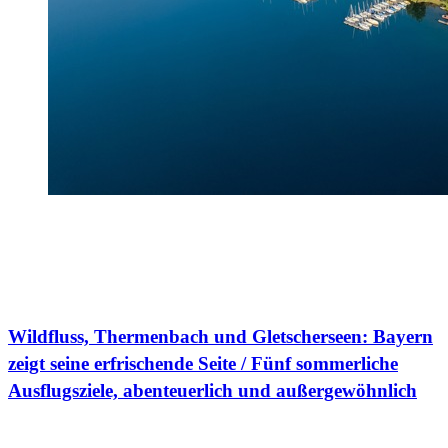
Wildfluss, Thermenbach und Gletscherseen: Bayern
zeigt seine erfrischende Seite / Fünf sommerliche
Ausflugsziele, abenteuerlich und außergewöhnlich