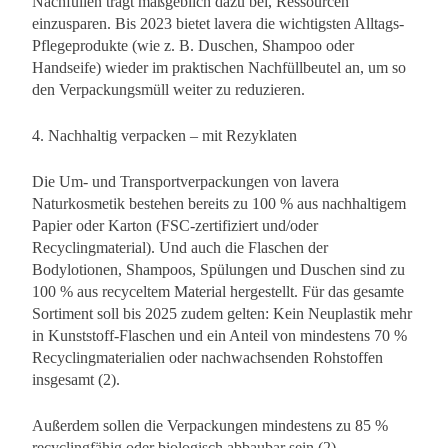
Nachfüllen trägt maßgeblich dazu bei, Ressourcen
einzusparen. Bis 2023 bietet lavera die wichtigsten Alltags-
Pflegeprodukte (wie z. B. Duschen, Shampoo oder
Handseife) wieder im praktischen Nachfüllbeutel an, um so
den Verpackungsmüll weiter zu reduzieren.
4. Nachhaltig verpacken – mit Rezyklaten
Die Um- und Transportverpackungen von lavera
Naturkosmetik bestehen bereits zu 100 % aus nachhaltigem
Papier oder Karton (FSC-zertifiziert und/oder
Recyclingmaterial). Und auch die Flaschen der
Bodylotionen, Shampoos, Spülungen und Duschen sind zu
100 % aus recyceltem Material hergestellt. Für das gesamte
Sortiment soll bis 2025 zudem gelten: Kein Neuplastik mehr
in Kunststoff-Flaschen und ein Anteil von mindestens 70 %
Recyclingmaterialien oder nachwachsenden Rohstoffen
insgesamt (2).
Außerdem sollen die Verpackungen mindestens zu 85 %
recyclingfähig oder biologisch abbaubar sein (2).