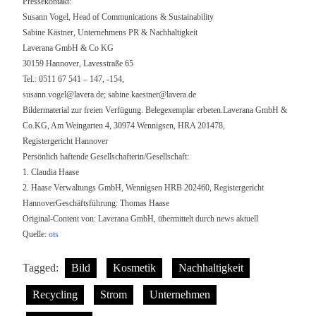
Pressekontakt:
Susann Vogel, Head of Communications & Sustainability
Sabine Kästner, Unternehmens PR & Nachhaltigkeit
Laverana GmbH & Co KG
30159 Hannover, Lavesstraße 65
Tel.: 0511 67 541 – 147, -154,
susann.vogel@lavera.de
;
sabine.kaestner@lavera.de
Bildermaterial zur freien Verfügung. Belegexemplar erbeten.Laverana GmbH &
Co.KG, Am Weingarten 4, 30974 Wennigsen, HRA 201478,
Registergericht Hannover
Persönlich haftende Gesellschafterin/Gesellschaft:
1. Claudia Haase
2. Haase Verwaltungs GmbH, Wennigsen HRB 202460, Registergericht
HannoverGeschäftsführung: Thomas Haase
Original-Content von: Laverana GmbH, übermittelt durch news aktuell
Quelle:
ots
Tagged:
Bild
Kosmetik
Nachhaltigkeit
Recycling
Strom
Unternehmen