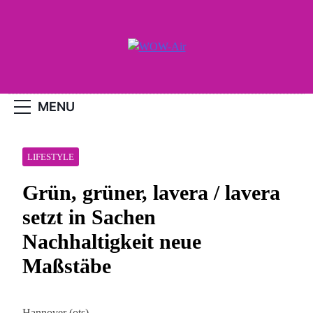
Skip
to
content
WOW-Air
MENU
LIFESTYLE
Grün, grüner, lavera / lavera
setzt in Sachen
Nachhaltigkeit neue
Maßstäbe
Hannover (ots) –