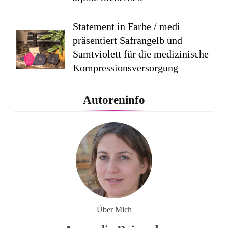
Statement in Farbe / medi
präsentiert Safrangelb und
Samtviolett für die medizinische
Kompressionsversorgung
PEPE JEANS LONDON AW26
Autoreninfo
Flachste mechanische
Weltzeituhr gewinnt Red Dot:
Best of the Best 2026 / NOMOS
Glashütte erzielt 94 von 100
Punkten.
Über Mich