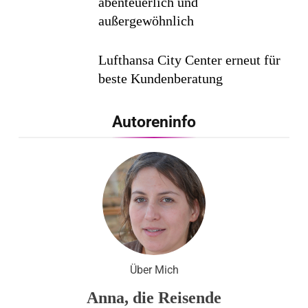
abenteuerlich und
außergewöhnlich
Lufthansa City Center erneut für
beste Kundenberatung
ausgezeichnet / Handelsblatt-
Studie sieht LCC zum siebten
Autoreninfo
Mal in Folge vorn
Cool down am Hintertuxer
Gletscher
Ägypten erleben mit Builder
Travel: sicher, persönlich und gut
Über Mich
begleitet
Anna, die Reisende