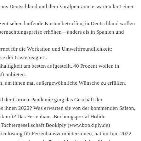
 aus Deutschland und dem Voralpenraum erwarten laut einer
ozent sehen laufende Kosten betroffen, in Deutschland wollen
Übernachtungspreise erhöhen – anders als in Spanien und
ternet für die Workation und Umweltfreundlichkeit:
e der Gäste reagiert.
altigkeit am besten aufgestellt. 40 Prozent wollen in
ft anbieten.
ch, um ihnen mal außergewöhnliche Wünsche zu erfüllen.
d der Corona-Pandemie ging das Geschäft der
 es ihnen 2022? Was erwarten sie von der kommenden Saison,
 Zukunft? Das Ferienhaus-Buchungsportal Holidu
r Tochtergesellschaft Bookiply (www.bookiply.de)
vicelösung für Ferienhausvermieter:innen, hat im Juni 2022