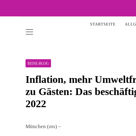
Skip
to
WOW-
content
STARTSEITE
ALL
REISE-BLOG
Inflation, mehr Umweltfr
zu Gästen: Das beschäfti
2022
München (ots) –