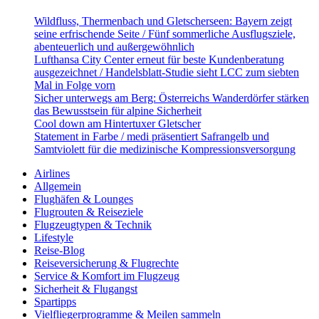
Wildfluss, Thermenbach und Gletscherseen: Bayern zeigt
seine erfrischende Seite / Fünf sommerliche Ausflugsziele,
abenteuerlich und außergewöhnlich
Lufthansa City Center erneut für beste Kundenberatung
ausgezeichnet / Handelsblatt-Studie sieht LCC zum siebten
Mal in Folge vorn
Sicher unterwegs am Berg: Österreichs Wanderdörfer stärken
das Bewusstsein für alpine Sicherheit
Cool down am Hintertuxer Gletscher
Statement in Farbe / medi präsentiert Safrangelb und
Samtviolett für die medizinische Kompressionsversorgung
Airlines
Allgemein
Flughäfen & Lounges
Flugrouten & Reiseziele
Flugzeugtypen & Technik
Lifestyle
Reise-Blog
Reiseversicherung & Flugrechte
Service & Komfort im Flugzeug
Sicherheit & Flugangst
Spartipps
Vielfliegerprogramme & Meilen sammeln