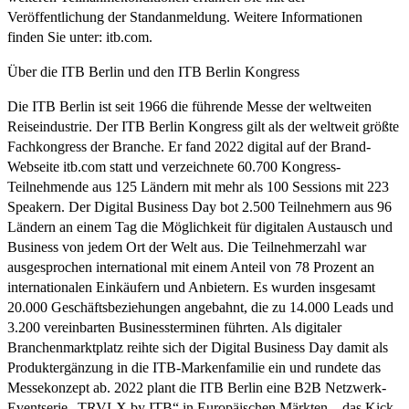
Veröffentlichung der Standanmeldung. Weitere Informationen
finden Sie unter: itb.com.
Über die ITB Berlin und den ITB Berlin Kongress
Die ITB Berlin ist seit 1966 die führende Messe der weltweiten
Reiseindustrie. Der ITB Berlin Kongress gilt als der weltweit größte
Fachkongress der Branche. Er fand 2022 digital auf der Brand-
Webseite itb.com statt und verzeichnete 60.700 Kongress-
Teilnehmende aus 125 Ländern mit mehr als 100 Sessions mit 223
Speakern. Der Digital Business Day bot 2.500 Teilnehmern aus 96
Ländern an einem Tag die Möglichkeit für digitalen Austausch und
Business von jedem Ort der Welt aus. Die Teilnehmerzahl war
ausgesprochen international mit einem Anteil von 78 Prozent an
internationalen Einkäufern und Anbietern. Es wurden insgesamt
20.000 Geschäftsbeziehungen angebahnt, die zu 14.000 Leads und
3.200 vereinbarten Businessterminen führten. Als digitaler
Branchenmarktplatz reihte sich der Digital Business Day damit als
Produktergänzung in die ITB-Markenfamilie ein und rundete das
Messekonzept ab. 2022 plant die ITB Berlin eine B2B Netzwerk-
Eventserie „TRVLX by ITB“ in Europäischen Märkten – das Kick-