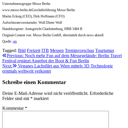
Unternehmensgruppe Messe Berlin
www.messe-berlin.deGeschäftsführung Messe Berlin
Martin Ecknig (CEO), Dirk Hoffmann (CFO)
Aufsichtsratsvorsitzender: Wolf-Dieter Wolf
Handelsregister: Amtsgericht Charlottenburg, HRB 5484 B
Original-Content von: Messe Berlin GmbH, übermittelt durch news aktuell
Quelle:
ots
Tagged:
Bild
Freizeit
ITB
Messen
Terminvorschau
Tourismus
Beitragsnavigation
Previous:
Noch mehr Fun auf dem Messegelände: Berlin Travel
Festival ergänzt Angebot der Boot & Fun Berlin
Next:
Veganes Lachsfilet aus Wien mittels 3D Technologie
erstmals weltweit verkostet
Schreibe einen Kommentar
Deine E-Mail-Adresse wird nicht veröffentlicht.
Erforderliche
Felder sind mit
*
markiert
Kommentar
*