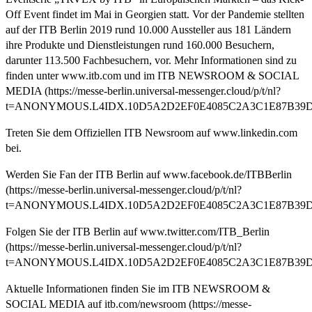
Off Event findet im Mai in Georgien statt. Vor der Pandemie stellten
auf der ITB Berlin 2019 rund 10.000 Aussteller aus 181 Ländern
ihre Produkte und Dienstleistungen rund 160.000 Besuchern,
darunter 113.500 Fachbesuchern, vor. Mehr Informationen sind zu
finden unter www.itb.com und im ITB NEWSROOM & SOCIAL
MEDIA (https://messe-berlin.universal-messenger.cloud/p/t/nl?
t=ANONYMOUS.L4IDX.10D5A2D2EF0E4085C2A3C1E87B39D9F
Treten Sie dem Offiziellen ITB Newsroom auf www.linkedin.com
bei.
Werden Sie Fan der ITB Berlin auf www.facebook.de/ITBBerlin
(https://messe-berlin.universal-messenger.cloud/p/t/nl?
t=ANONYMOUS.L4IDX.10D5A2D2EF0E4085C2A3C1E87B39D9F
Folgen Sie der ITB Berlin auf www.twitter.com/ITB_Berlin
(https://messe-berlin.universal-messenger.cloud/p/t/nl?
t=ANONYMOUS.L4IDX.10D5A2D2EF0E4085C2A3C1E87B39D9F6
Aktuelle Informationen finden Sie im ITB NEWSROOM &
SOCIAL MEDIA auf itb.com/newsroom (https://messe-