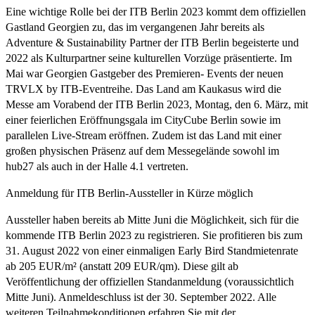
Eine wichtige Rolle bei der ITB Berlin 2023 kommt dem offiziellen
Gastland Georgien zu, das im vergangenen Jahr bereits als
Adventure & Sustainability Partner der ITB Berlin begeisterte und
2022 als Kulturpartner seine kulturellen Vorzüge präsentierte. Im
Mai war Georgien Gastgeber des Premieren- Events der neuen
TRVLX by ITB-Eventreihe. Das Land am Kaukasus wird die
Messe am Vorabend der ITB Berlin 2023, Montag, den 6. März, mit
einer feierlichen Eröffnungsgala im CityCube Berlin sowie im
parallelen Live-Stream eröffnen. Zudem ist das Land mit einer
großen physischen Präsenz auf dem Messegelände sowohl im
hub27 als auch in der Halle 4.1 vertreten.
Anmeldung für ITB Berlin-Aussteller in Kürze möglich
Aussteller haben bereits ab Mitte Juni die Möglichkeit, sich für die
kommende ITB Berlin 2023 zu registrieren. Sie profitieren bis zum
31. August 2022 von einer einmaligen Early Bird Standmietenrate
ab 205 EUR/m² (anstatt 209 EUR/qm). Diese gilt ab
Veröffentlichung der offiziellen Standanmeldung (voraussichtlich
Mitte Juni). Anmeldeschluss ist der 30. September 2022. Alle
weiteren Teilnahmekonditionen erfahren Sie mit der