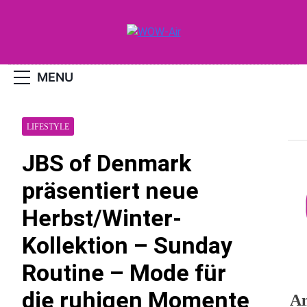
Skip
to
content
WOW-Air
MENU
LIFESTYLE
JBS of Denmark
präsentiert neue
Herbst/Winter-
Kollektion – Sunday
Routine – Mode für
die ruhigen Momente
An