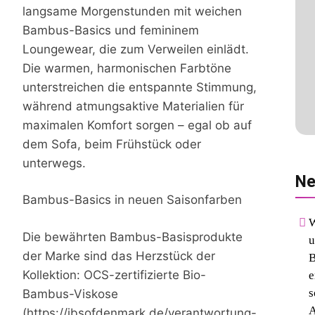
langsame Morgenstunden mit weichen
Bambus-Basics und femininem
Loungewear, die zum Verweilen einlädt.
Die warmen, harmonischen Farbtöne
unterstreichen die entspannte Stimmung,
während atmungsaktive Materialien für
maximalen Komfort sorgen – egal ob auf
dem Sofa, beim Frühstück oder
unterwegs.
Ne
Bambus-Basics in neuen Saisonfarben
W
Die bewährten Bambus-Basisprodukte
u
der Marke sind das Herzstück der
B
Kollektion: OCS-zertifizierte Bio-
e
s
Bambus-Viskose
A
(https://jbsofdenmark.de/verantwortung-