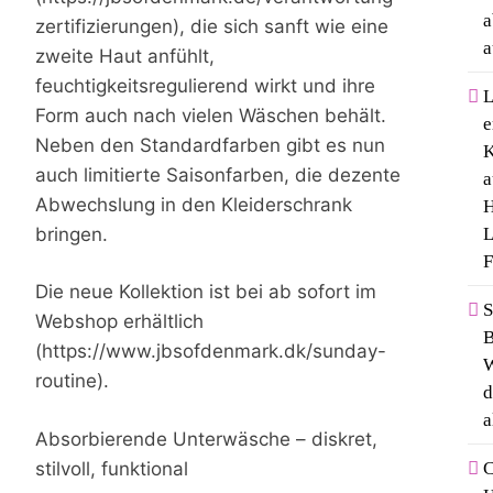
a
zertifizierungen), die sich sanft wie eine
a
zweite Haut anfühlt,
feuchtigkeitsregulierend wirkt und ihre
L
Form auch nach vielen Wäschen behält.
e
Neben den Standardfarben gibt es nun
K
auch limitierte Saisonfarben, die dezente
a
Abwechslung in den Kleiderschrank
H
bringen.
L
F
Die neue Kollektion ist bei ab sofort im
S
Webshop erhältlich
B
(https://www.jbsofdenmark.dk/sunday-
W
routine).
d
a
Absorbierende Unterwäsche – diskret,
stilvoll, funktional
C