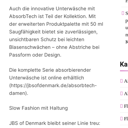
H
Auch die innovative Unterwäsche mit
S
AbsorbTech ist Teil der Kollektion. Mit
p
der erweiterten Produktpalette mit 50 ml
u
Saugfähigkeit bietet sie zuverlässigen,
m
unsichtbaren Schutz bei leichten
K
Blasenschwächen – ohne Abstriche bei
Passform oder Design.
Ka
Die komplette Serie absorbierender
Unterwäsche ist online erhältlich
A
(https://jbsofdenmark.de/absorbtech-
damen).
A
F
Slow Fashion mit Haltung
F
JBS of Denmark bleibt seiner Linie treu: