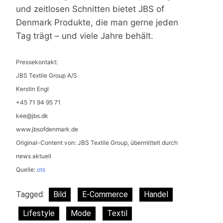
und zeitlosen Schnitten bietet JBS of
Denmark Produkte, die man gerne jeden
Tag trägt – und viele Jahre behält.
Pressekontakt:
JBS Textile Group A/S
Kerstin Engl
+45 71 94 95 71
kee@jbs.dk
www.jbsofdenmark.de
Original-Content von: JBS Textile Group, übermittelt durch
news aktuell
Quelle:
ots
Tagged:
Bild
E-Commerce
Handel
Lifestyle
Mode
Textil