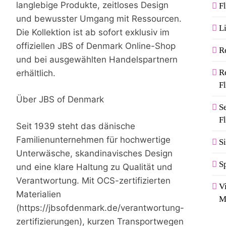
langlebige Produkte, zeitloses Design
F
und bewusster Umgang mit Ressourcen.
Li
Die Kollektion ist ab sofort exklusiv im
offiziellen JBS of Denmark Online-Shop
R
und bei ausgewählten Handelspartnern
R
erhältlich.
F
Über JBS of Denmark
S
F
Seit 1939 steht das dänische
Familienunternehmen für hochwertige
S
Unterwäsche, skandinavisches Design
S
und eine klare Haltung zu Qualität und
Verantwortung. Mit OCS-zertifizierten
V
Materialien
M
(https://jbsofdenmark.de/verantwortung-
zertifizierungen), kurzen Transportwegen