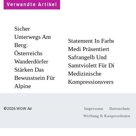
Verwandte Artikel
Sicher
Unterwegs Am
Statement In Farbe /
Berg:
Medi Präsentiert
Österreichs
Safrangelb Und
Wanderdörfer
Samtviolett Für Die
Stärken Das
Medizinische
Bewusstsein Für
Kompressionsversorgung
Alpine
Sicherheit
©2026 WOW Air
Impressum
Datenschutz
PEPE
Werbung & Kooperationen
JEANS
Flachste
LONDON
Mechanische
AW26