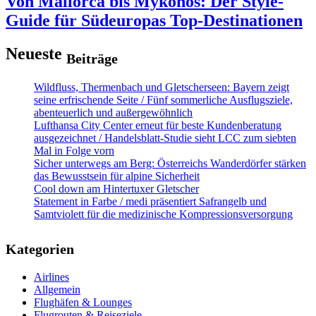
Von Mallorca bis Mykonos: Der Style-
Guide für Südeuropas Top-Destinationen
Neueste
Beiträge
Wildfluss, Thermenbach und Gletscherseen: Bayern zeigt
seine erfrischende Seite / Fünf sommerliche Ausflugsziele,
abenteuerlich und außergewöhnlich
Lufthansa City Center erneut für beste Kundenberatung
ausgezeichnet / Handelsblatt-Studie sieht LCC zum siebten
Mal in Folge vorn
Sicher unterwegs am Berg: Österreichs Wanderdörfer stärken
das Bewusstsein für alpine Sicherheit
Cool down am Hintertuxer Gletscher
Statement in Farbe / medi präsentiert Safrangelb und
Samtviolett für die medizinische Kompressionsversorgung
Kategorien
Airlines
Allgemein
Flughäfen & Lounges
Flugrouten & Reiseziele