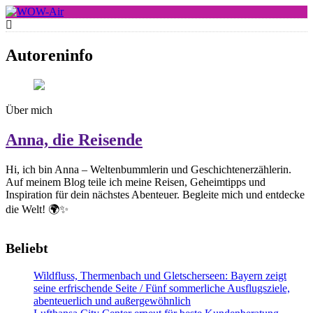
Skip
to
WOW-Air
content
Autoreninfo
Über mich
Anna, die Reisende
Hi, ich bin Anna – Weltenbummlerin und Geschichtenerzählerin.
Auf meinem Blog teile ich meine Reisen, Geheimtipps und
Inspiration für dein nächstes Abenteuer. Begleite mich und entdecke
die Welt! 🌍✨
Beliebt
Wildfluss, Thermenbach und Gletscherseen: Bayern zeigt
seine erfrischende Seite / Fünf sommerliche Ausflugsziele,
abenteuerlich und außergewöhnlich