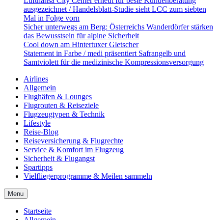
Lufthansa City Center erneut für beste Kundenberatung
ausgezeichnet / Handelsblatt-Studie sieht LCC zum siebten
Mal in Folge vorn
Sicher unterwegs am Berg: Österreichs Wanderdörfer stärken
das Bewusstsein für alpine Sicherheit
Cool down am Hintertuxer Gletscher
Statement in Farbe / medi präsentiert Safrangelb und
Samtviolett für die medizinische Kompressionsversorgung
Airlines
Allgemein
Flughäfen & Lounges
Flugrouten & Reiseziele
Flugzeugtypen & Technik
Lifestyle
Reise-Blog
Reiseversicherung & Flugrechte
Service & Komfort im Flugzeug
Sicherheit & Flugangst
Spartipps
Vielfliegerprogramme & Meilen sammeln
Menu
Startseite
Allgemein