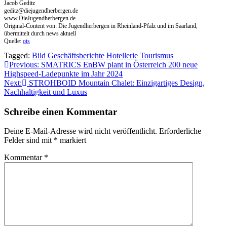
Jacob Geditz
geditz@diejugendherbergen.de
www.DieJugendherbergen.de
Original-Content von: Die Jugendherbergen in Rheinland-Pfalz und im Saarland,
übermittelt durch news aktuell
Quelle:
ots
Tagged:
Bild
Geschäftsberichte
Hotellerie
Tourismus
Beitragsnavigation
Previous:
SMATRICS EnBW plant in Österreich 200 neue
Highspeed-Ladepunkte im Jahr 2024
Next:
STROHBOID Mountain Chalet: Einzigartiges Design,
Nachhaltigkeit und Luxus
Schreibe einen Kommentar
Deine E-Mail-Adresse wird nicht veröffentlicht.
Erforderliche
Felder sind mit
*
markiert
Kommentar
*