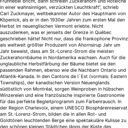
Frühnebel bricht, dann schreien Zuckerahorn und Roteiche
in einer wahnsinnigen, verzückten Leuchtkraft“, schrieb
Carl Zuckmayer, weltbekannter Autor des Hauptmann von
Köpenick, als er in den 1930er Jahren zum ersten Mal den
Herbst im neuenglischen Vermont erlebte. Nicht
auszudenken, was er jenseits der Grenze in Québec
geschrieben hätte! Nicht nur, dass die frankophone Provinz
als weltweit größter Produzent von Ahornsirup Jahr um
Jahr beweist, dass am St.-Lorenz-Strom die meisten
Zuckerahornbäume in Nordamerika wachsen. Auch für die
unglaubliche Herbstfärbung der Bäume bietet sie den
passenden Rahmen, ebenso wie die Nachbarn Ontario und
Atlantik-Kanada. In den Cantons de l`Est (vormals: Eastern
Townships), der kanadischen Version Neuenglands
südöstlich von Montréal, sorgen Weinproben in hübschen
Winzereien und eine französische inspirierte Gastronomie
für das perfekte Begleitprogramm zum Farbenrausch. In
der Region Charlevoix, einem UNESCO Biosphärenreservat
am St.-Lorenz-Strom, bilden die in allen Rot- und
Goldtönen leuchtenden Berge eine spektakuläre Kulisse zu
den schönen kleinen Städtchen längs der Küste des