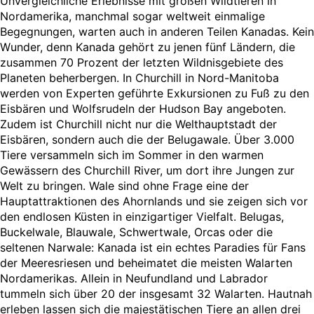
Unvergleichliche Erlebnisse mit großen Wildtieren in
Nordamerika, manchmal sogar weltweit einmalige
Begegnungen, warten auch in anderen Teilen Kanadas. Kein
Wunder, denn Kanada gehört zu jenen fünf Ländern, die
zusammen 70 Prozent der letzten Wildnisgebiete des
Planeten beherbergen. In Churchill in Nord-Manitoba
werden von Experten geführte Exkursionen zu Fuß zu den
Eisbären und Wolfsrudeln der Hudson Bay angeboten.
Zudem ist Churchill nicht nur die Welthauptstadt der
Eisbären, sondern auch die der Belugawale. Über 3.000
Tiere versammeln sich im Sommer in den warmen
Gewässern des Churchill River, um dort ihre Jungen zur
Welt zu bringen. Wale sind ohne Frage eine der
Hauptattraktionen des Ahornlands und sie zeigen sich vor
den endlosen Küsten in einzigartiger Vielfalt. Belugas,
Buckelwale, Blauwale, Schwertwale, Orcas oder die
seltenen Narwale: Kanada ist ein echtes Paradies für Fans
der Meeresriesen und beheimatet die meisten Walarten
Nordamerikas. Allein in Neufundland und Labrador
tummeln sich über 20 der insgesamt 32 Walarten. Hautnah
erleben lassen sich die majestätischen Tiere an allen drei