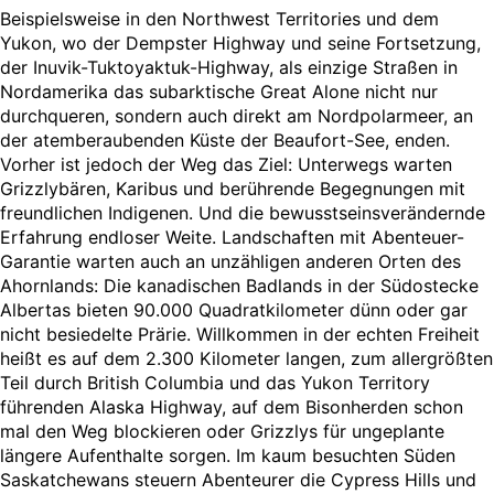
Beispielsweise in den Northwest Territories und dem
Yukon, wo der Dempster Highway und seine Fortsetzung,
der Inuvik-Tuktoyaktuk-Highway, als einzige Straßen in
Nordamerika das subarktische Great Alone nicht nur
durchqueren, sondern auch direkt am Nordpolarmeer, an
der atemberaubenden Küste der Beaufort-See, enden.
Vorher ist jedoch der Weg das Ziel: Unterwegs warten
Grizzlybären, Karibus und berührende Begegnungen mit
freundlichen Indigenen. Und die bewusstseinsverändernde
Erfahrung endloser Weite. Landschaften mit Abenteuer-
Garantie warten auch an unzähligen anderen Orten des
Ahornlands: Die kanadischen Badlands in der Südostecke
Albertas bieten 90.000 Quadratkilometer dünn oder gar
nicht besiedelte Prärie. Willkommen in der echten Freiheit
heißt es auf dem 2.300 Kilometer langen, zum allergrößten
Teil durch British Columbia und das Yukon Territory
führenden Alaska Highway, auf dem Bisonherden schon
mal den Weg blockieren oder Grizzlys für ungeplante
längere Aufenthalte sorgen. Im kaum besuchten Süden
Saskatchewans steuern Abenteurer die Cypress Hills und