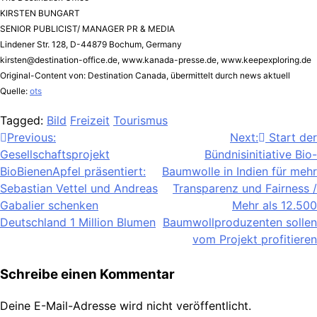
KIRSTEN BUNGART
SENIOR PUBLICIST/ MANAGER PR & MEDIA
Lindener Str. 128, D-44879 Bochum, Germany
kirsten@destination-office.de
, www.kanada-presse.de, www.keepexploring.de
Original-Content von: Destination Canada, übermittelt durch news aktuell
Quelle:
ots
Tagged:
Bild
Freizeit
Tourismus
Beitragsnavigation
Previous:
Next:
Start der
Gesellschaftsprojekt
Bündnisinitiative Bio-
BioBienenApfel präsentiert:
Baumwolle in Indien für mehr
Sebastian Vettel und Andreas
Transparenz und Fairness /
Gabalier schenken
Mehr als 12.500
Deutschland 1 Million Blumen
Baumwollproduzenten sollen
vom Projekt profitieren
Schreibe einen Kommentar
Deine E-Mail-Adresse wird nicht veröffentlicht.