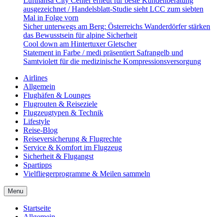
Lufthansa City Center erneut für beste Kundenberatung
ausgezeichnet / Handelsblatt-Studie sieht LCC zum siebten
Mal in Folge vorn
Sicher unterwegs am Berg: Österreichs Wanderdörfer stärken
das Bewusstsein für alpine Sicherheit
Cool down am Hintertuxer Gletscher
Statement in Farbe / medi präsentiert Safrangelb und
Samtviolett für die medizinische Kompressionsversorgung
Airlines
Allgemein
Flughäfen & Lounges
Flugrouten & Reiseziele
Flugzeugtypen & Technik
Lifestyle
Reise-Blog
Reiseversicherung & Flugrechte
Service & Komfort im Flugzeug
Sicherheit & Flugangst
Spartipps
Vielfliegerprogramme & Meilen sammeln
Menu
Startseite
Allgemein