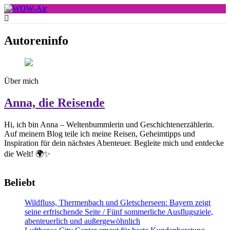
Skip
to
WOW-Air
content
Autoreninfo
Über mich
Anna, die Reisende
Hi, ich bin Anna – Weltenbummlerin und Geschichtenerzählerin.
Auf meinem Blog teile ich meine Reisen, Geheimtipps und
Inspiration für dein nächstes Abenteuer. Begleite mich und entdecke
die Welt! 🌍✨
Beliebt
Wildfluss, Thermenbach und Gletscherseen: Bayern zeigt
seine erfrischende Seite / Fünf sommerliche Ausflugsziele,
abenteuerlich und außergewöhnlich