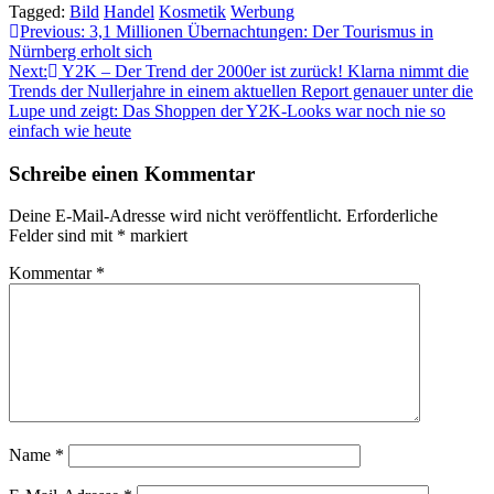
Tagged:
Bild
Handel
Kosmetik
Werbung
Beitragsnavigation
Previous:
3,1 Millionen Übernachtungen: Der Tourismus in
Nürnberg erholt sich
Next:
Y2K – Der Trend der 2000er ist zurück! Klarna nimmt die
Trends der Nullerjahre in einem aktuellen Report genauer unter die
Lupe und zeigt: Das Shoppen der Y2K-Looks war noch nie so
einfach wie heute
Schreibe einen Kommentar
Deine E-Mail-Adresse wird nicht veröffentlicht.
Erforderliche
Felder sind mit
*
markiert
Kommentar
*
Name
*