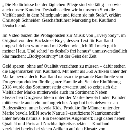
„Die Bedürfnisse bei der täglichen Pflege sind vielfältig – so wie
auch unsere Kunden. Deshalb stellen wir in unserem Spot die
Vielfalt auch in dem Mittelpunkt und feiern sie mit Stolz“, erklärt
Christoph Schneider, Geschäftsführer Marketing bei Kaufland
Deutschland.
Im Video tanzen die Protagonisten zur Musik von „Everybody“, im
Original von den Backstreet Boys, dessen Text für Kaufland
umgeschrieben wurde und mit Zeilen wie „Ich fühl mich gut in
meiner Haut. Und schrei‘ es deshalb frei heraus“ unmissverständlich
klar machen: „Bodypositivity“ ist der Geist der Zeit.
Geld sparen, ohne auf Qualität verzichten zu müssen – dafür stehen
die Eigenmarken von Kaufland. Mit mehr als 360 Artikeln unter der
Marke bevola deckt Kaufland nahezu die gesamte Bandbreite von
Drogerieprodukten für die ganze Familie ab. Seit der Einführung
2018 wurde das Sortiment stetig erweitert und so zeigt sich die
Vielfalt der Marke mittlerweile auch im Sortiment: Neben
klassischen Drogerieartikeln unter der Marke bevola finden Kunden
mittlerweile auch ein umfangreiches Angebot beispielsweise an
Badezusätzen unter bevola Kids, Produkte für Männer unter der
Marke bevola MEN sowie Natrue®-zertifizierte Naturkosmetik*
unter bevola naturals. Ein besonderes Augenmerk liegt dabei neben
Qualität und Preis auf Nachhaltigkeitsaspekten – Kaufland
verzichtet bereits bei vielen Artikeln auf den Einsatz von