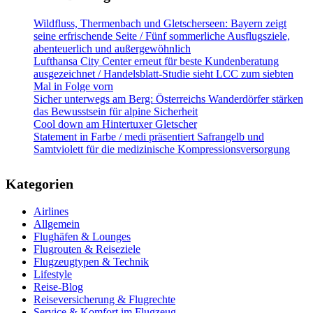
Wildfluss, Thermenbach und Gletscherseen: Bayern zeigt
seine erfrischende Seite / Fünf sommerliche Ausflugsziele,
abenteuerlich und außergewöhnlich
Lufthansa City Center erneut für beste Kundenberatung
ausgezeichnet / Handelsblatt-Studie sieht LCC zum siebten
Mal in Folge vorn
Sicher unterwegs am Berg: Österreichs Wanderdörfer stärken
das Bewusstsein für alpine Sicherheit
Cool down am Hintertuxer Gletscher
Statement in Farbe / medi präsentiert Safrangelb und
Samtviolett für die medizinische Kompressionsversorgung
Kategorien
Airlines
Allgemein
Flughäfen & Lounges
Flugrouten & Reiseziele
Flugzeugtypen & Technik
Lifestyle
Reise-Blog
Reiseversicherung & Flugrechte
Service & Komfort im Flugzeug