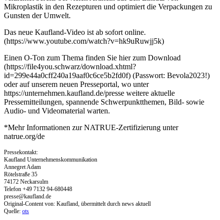
Mikroplastik in den Rezepturen und optimiert die Verpackungen zu
Gunsten der Umwelt.
Das neue Kaufland-Video ist ab sofort online.
(https://www.youtube.com/watch?v=hk9uRuwjj5k)
Einen O-Ton zum Thema finden Sie hier zum Download
(https://file4you.schwarz/download.xhtml?
id=299e44a0cff240a19aaf0c6ce5b2fd0f) (Passwort: Bevola2023!)
oder auf unserem neuen Presseportal, wo unter
https://unternehmen.kaufland.de/presse weitere aktuelle
Pressemitteilungen, spannende Schwerpunktthemen, Bild- sowie
Audio- und Videomaterial warten.
*Mehr Informationen zur NATRUE-Zertifizierung unter
natrue.org/de
Pressekontakt:
Kaufland Unternehmenskommunikation
Annegret Adam
Rötelstraße 35
74172 Neckarsulm
Telefon +49 7132 94-680448
presse@kaufland.de
Original-Content von: Kaufland, übermittelt durch news aktuell
Quelle:
ots