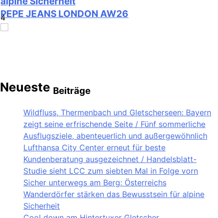
alpine Sicherheit
PEPE JEANS LONDON AW26
4
Flachste mechanische Weltzeituhr gewinnt Red
5
Neueste
Beiträge
Dot: Best of the Best 2026 / NOMOS Glashütte
erzielt 94 von 100 Punkten.
Wildfluss, Thermenbach und Gletscherseen: Bayern
zeigt seine erfrischende Seite / Fünf sommerliche
Ausflugsziele, abenteuerlich und außergewöhnlich
Wenn Kult auf Couture trifft: Capri-Sun setzt
6
Lufthansa City Center erneut für beste
modisches Statement auf der Berlin Fashion
Kundenberatung ausgezeichnet / Handelsblatt-
Week
Studie sieht LCC zum siebten Mal in Folge vorn
Sicher unterwegs am Berg: Österreichs
Wanderdörfer stärken das Bewusstsein für alpine
Rezertifizierung bestätigt Qualitätsstandard:
Sicherheit
7
Cool down am Hintertuxer Gletscher