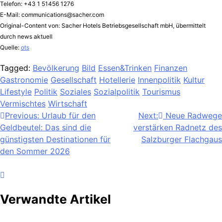
Telefon: +43 1 51456 1276
E-Mail:
communications@sacher.com
Original-Content von: Sacher Hotels Betriebsgesellschaft mbH, übermittelt
durch news aktuell
Quelle:
ots
Tagged:
Bevölkerung
Bild
Essen&Trinken
Finanzen
Gastronomie
Gesellschaft
Hotellerie
Innenpolitik
Kultur
Lifestyle
Politik
Soziales
Sozialpolitik
Tourismus
Vermischtes
Wirtschaft
Beitragsnavigation
Previous:
Urlaub für den
Next:
Neue Radwege
Geldbeutel: Das sind die
verstärken Radnetz des
günstigsten Destinationen für
Salzburger Flachgaus
den Sommer 2026
Verwandte Artikel