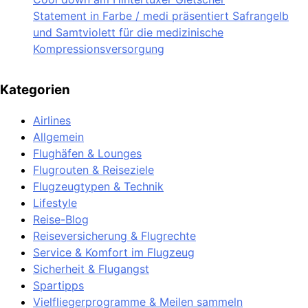
Gastein erneut mit Österreichischem
Statement in Farbe / medi präsentiert Safrangelb
Wandergütesiegel ausgezeichnet
und Samtviolett für die medizinische
Kompressionsversorgung
Kosmetik und Düfte online kaufen: Die
8
Kategorien
beliebtesten Shops in Deutschland
Airlines
Allgemein
Flughäfen & Lounges
Flugrouten & Reiseziele
Flugzeugtypen & Technik
Lifestyle
Reise-Blog
Reiseversicherung & Flugrechte
Service & Komfort im Flugzeug
Sicherheit & Flugangst
Spartipps
Vielfliegerprogramme & Meilen sammeln