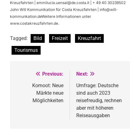
Kreuzfahrten |
emmilucia.uensal@de.costa.it
| + 49 40 30239502
John Will Kommunikation für Costa Kreuzfahrten |
info@will-
kommunkation.deWeitere
Informationen unter
www.costakreuzfahrten.de.
Tagged:
Bild
Freizeit
Kreuzfahrt
Tourismus
Previous:
Next:
Beitragsnavigation
Komoot: Neue
Umfrage: Deutsche
Märkte neue
sind auch 2023
Möglichkeiten
reisefreudig, rechnen
aber mit höheren
Reiseausgaben