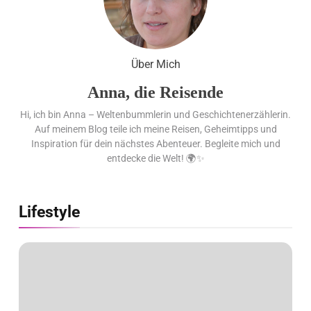
Folge vorn
Cool down am Hintertuxer
Über Mich
Gletscher
Anna, die Reisende
Hi, ich bin Anna – Weltenbummlerin und Geschichtenerzählerin.
Ägypten erleben mit
Auf meinem Blog teile ich meine Reisen, Geheimtipps und
Builder Travel: sicher,
Inspiration für dein nächstes Abenteuer. Begleite mich und
persönlich und gut
entdecke die Welt! 🌍✨
begleitet
Lifestyle