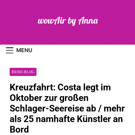
Skip
to
content
WOW-Air
MENU
REISE-BLOG
Kreuzfahrt: Costa legt im
Oktober zur großen
Schlager-Seereise ab / mehr
als 25 namhafte Künstler an
Bord