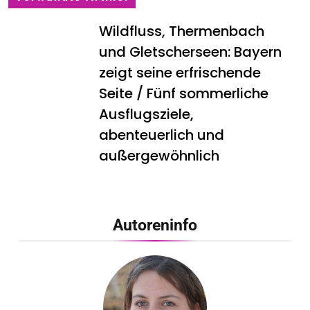
Wildfluss, Thermenbach
und Gletscherseen: Bayern
zeigt seine erfrischende
Seite / Fünf sommerliche
Ausflugsziele,
abenteuerlich und
außergewöhnlich
Lufthansa City Center
erneut für beste
Autoreninfo
Kundenberatung
ausgezeichnet /
Handelsblatt-Studie sieht
LCC zum siebten Mal in