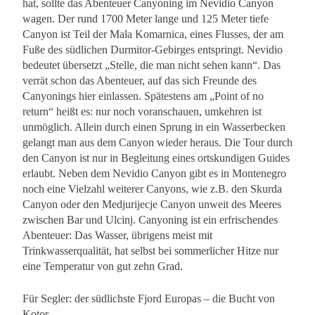
hat, sollte das Abenteuer Canyoning im Nevidio Canyon
wagen. Der rund 1700 Meter lange und 125 Meter tiefe
Canyon ist Teil der Mala Komarnica, eines Flusses, der am
Fuße des südlichen Durmitor-Gebirges entspringt. Nevidio
bedeutet übersetzt „Stelle, die man nicht sehen kann“. Das
verrät schon das Abenteuer, auf das sich Freunde des
Canyonings hier einlassen. Spätestens am „Point of no
return“ heißt es: nur noch voranschauen, umkehren ist
unmöglich. Allein durch einen Sprung in ein Wasserbecken
gelangt man aus dem Canyon wieder heraus. Die Tour durch
den Canyon ist nur in Begleitung eines ortskundigen Guides
erlaubt. Neben dem Nevidio Canyon gibt es in Montenegro
noch eine Vielzahl weiterer Canyons, wie z.B. den Skurda
Canyon oder den Medjurijecje Canyon unweit des Meeres
zwischen Bar und Ulcinj. Canyoning ist ein erfrischendes
Abenteuer: Das Wasser, übrigens meist mit
Trinkwasserqualität, hat selbst bei sommerlicher Hitze nur
eine Temperatur von gut zehn Grad.
Für Segler: der südlichste Fjord Europas – die Bucht von
Kotor