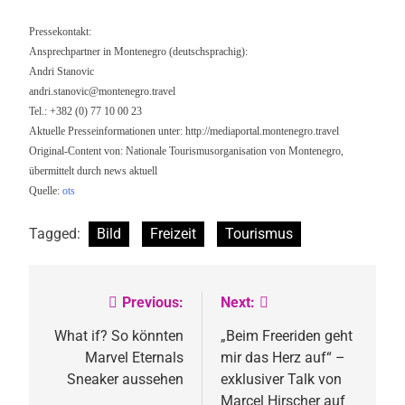
Pressekontakt:
Ansprechpartner in Montenegro (deutschsprachig):
Andri Stanovic
andri.stanovic@montenegro.travel
Tel.: +382 (0) 77 10 00 23
Aktuelle Presseinformationen unter: http://mediaportal.montenegro.travel
Original-Content von: Nationale Tourismusorganisation von Montenegro,
übermittelt durch news aktuell
Quelle:
ots
Tagged:
Bild
Freizeit
Tourismus
Previous:
Next:
Beitragsnavigation
What if? So könnten
„Beim Freeriden geht
Marvel Eternals
mir das Herz auf“ –
Sneaker aussehen
exklusiver Talk von
Marcel Hirscher auf