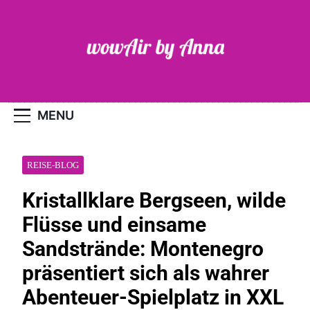
Skip
to
content
WOW-Air
MENU
REISE-BLOG
Kristallklare Bergseen, wilde
Flüsse und einsame
Sandstrände: Montenegro
präsentiert sich als wahrer
Abenteuer-Spielplatz in XXL