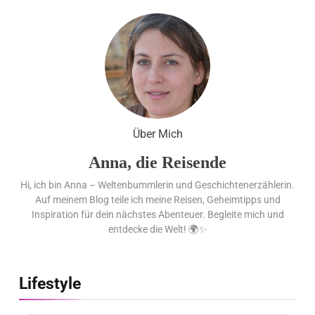
Cool down am Hintertuxer
Gletscher
Ägypten erleben mit Builder
Travel: sicher, persönlich und gut
Über Mich
begleitet
Anna, die Reisende
Hi, ich bin Anna – Weltenbummlerin und Geschichtenerzählerin.
Auf meinem Blog teile ich meine Reisen, Geheimtipps und
Inspiration für dein nächstes Abenteuer. Begleite mich und
entdecke die Welt! 🌍✨
Lifestyle