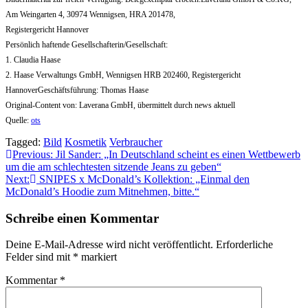
Am Weingarten 4, 30974 Wennigsen, HRA 201478,
Registergericht Hannover
Persönlich haftende Gesellschafterin/Gesellschaft:
1. Claudia Haase
2. Haase Verwaltungs GmbH, Wennigsen HRB 202460, Registergericht
HannoverGeschäftsführung: Thomas Haase
Original-Content von: Laverana GmbH, übermittelt durch news aktuell
Quelle:
ots
Tagged:
Bild
Kosmetik
Verbraucher
Beitragsnavigation
Previous:
Jil Sander: „In Deutschland scheint es einen Wettbewerb
um die am schlechtesten sitzende Jeans zu geben“
Next:
SNIPES x McDonald’s Kollektion: „Einmal den
McDonald’s Hoodie zum Mitnehmen, bitte.“
Schreibe einen Kommentar
Deine E-Mail-Adresse wird nicht veröffentlicht.
Erforderliche
Felder sind mit
*
markiert
Kommentar
*