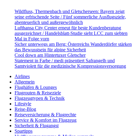
Wildfluss, Thermenbach und Gletscherseen: Bayern zeigt
seine erfrischende Seite / Fünf sommerliche Ausflugsziele,
abenteuerlich und außergewöhnlich
Lufthansa City Center erneut für beste Kundenberatung
ausgezeichnet / Handelsblatt-Studie sieht LCC zum siebten
Mal in Folge vorn
Sicher unterwegs am Berg: Österreichs Wanderdörfer stärken
das Bewusstsein für alpine Sicherheit
Cool down am Hintertuxer Gletscher
Statement in Farbe / medi präsentiert Safrangelb und
Samtviolett für die medizinische Kompressionsversorgung
Airlines
Allgemein
Flughäfen & Lounges
Flugrouten & Reiseziele
Flugzeugtypen & Technik
Lifestyle
Reise-Blog
Reiseversicherung & Flugrechte
Service & Komfort im Flugzeug
Sicherheit & Flugangst
Spartipps