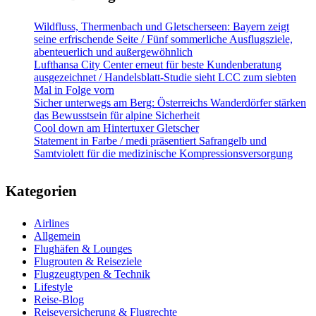
Wildfluss, Thermenbach und Gletscherseen: Bayern zeigt
seine erfrischende Seite / Fünf sommerliche Ausflugsziele,
abenteuerlich und außergewöhnlich
Lufthansa City Center erneut für beste Kundenberatung
ausgezeichnet / Handelsblatt-Studie sieht LCC zum siebten
Mal in Folge vorn
Sicher unterwegs am Berg: Österreichs Wanderdörfer stärken
das Bewusstsein für alpine Sicherheit
Cool down am Hintertuxer Gletscher
Statement in Farbe / medi präsentiert Safrangelb und
Samtviolett für die medizinische Kompressionsversorgung
Kategorien
Airlines
Allgemein
Flughäfen & Lounges
Flugrouten & Reiseziele
Flugzeugtypen & Technik
Lifestyle
Reise-Blog
Reiseversicherung & Flugrechte