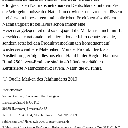
erfolgreichsten Naturkosmetikmarken Deutschlands mit dem Ziel,
die Wirkgeheimnisse der Natur immer wieder neu zu entschlüsseln
und diese in innovativen und natürlichen Produkten abzubilden.
Nachhaltigkeit ist bei lavera schon immer eine
Herzensangelegenheit und so engagiert die Marke sich nicht nur für
verschiedene nationale und internationale Klimaschutzprojekte,
sondern setzt bei den Produktverpackungen konsequent auf
wiederverwendbare Materialien. Von der Produktidee bis zur
Auslieferung erfolgt alles aus einer Hand in der Region Hannover.
Rund 250 lavera-Produkte sind in 40 Ländern erhältlich.
Zertifizierte Naturkosmetik: lavera. Natur, die du fühlst.
[1] Quelle Marken des Jahrhunderts 2019
Pressekontakt:
Sabine Kästner, Presse und Nachhaltigkeit
Laverana GmbH & Co KG
30159 Hannover, Lavesstraße 65
Tel.: 0511 67 541 154, Mobile Phone: 01520 919 2569
sabine.kaestner@lavera.de
oder
presse@lavera.de
Bildermaterial zur freien Verfügung. Belegexemplar erbeten.Laverana GmbH & Co.KG,