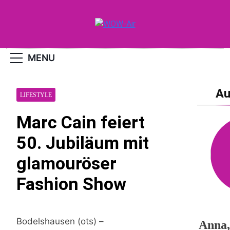
Skip
to
content
WOW-Air
MENU
Au
LIFESTYLE
Marc Cain feiert
50. Jubiläum mit
glamouröser
Fashion Show
Bodelshausen (ots) –
Anna,