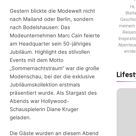
Hi,
Gestern blickte die Modewelt nicht
Welt
nach Mailand oder Berlin, sondern
Geschic
meinem B
nach Bodelshausen: Das
Reisen
Modeunternehmen Marc Cain feierte
Inspirat
am Headquarter sein 50-jähriges
Abenteue
Jubiläum. Highlight des stilvollen
entde
Events mit dem Motto
„Sommernachtstraum“ war die große
Lifest
Modenschau, bei der die exklusive
Jubiläumskollektion erstmals
präsentiert wurde. Als Stargast des
Abends war Hollywood-
Schauspielerin Diane Kruger
geladen.
Die Gäste wurden an diesem Abend