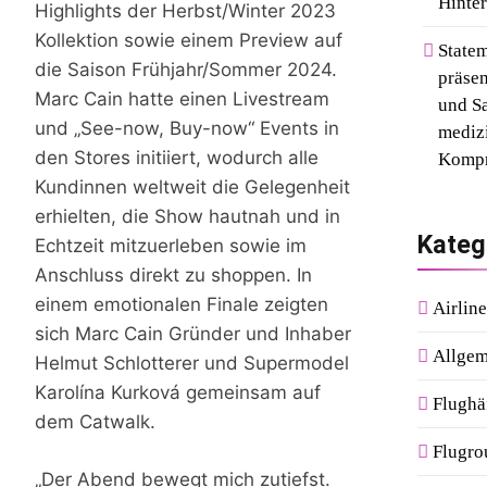
Hinter
Highlights der Herbst/Winter 2023
Kollektion sowie einem Preview auf
Statem
die Saison Frühjahr/Sommer 2024.
präsen
Marc Cain hatte einen Livestream
und Sa
und „See-now, Buy-now“ Events in
mediz
den Stores initiiert, wodurch alle
Kompr
Kundinnen weltweit die Gelegenheit
erhielten, die Show hautnah und in
Kateg
Echtzeit mitzuerleben sowie im
Anschluss direkt zu shoppen. In
einem emotionalen Finale zeigten
Airline
sich Marc Cain Gründer und Inhaber
Allgem
Helmut Schlotterer und Supermodel
Karolína Kurková gemeinsam auf
Flughä
dem Catwalk.
Flugro
„Der Abend bewegt mich zutiefst.