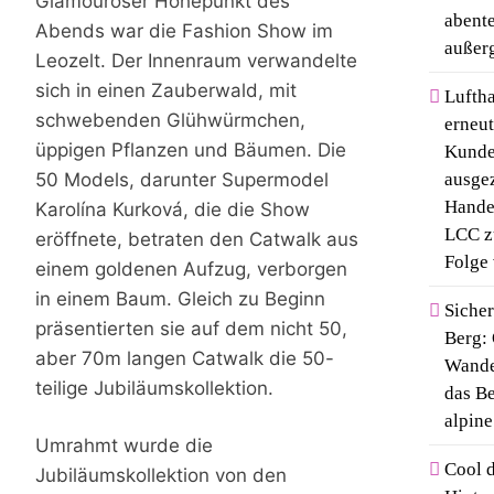
Glamouröser Höhepunkt des
abent
Abends war die Fashion Show im
außer
Leozelt. Der Innenraum verwandelte
sich in einen Zauberwald, mit
Luftha
schwebenden Glühwürmchen,
erneut
üppigen Pflanzen und Bäumen. Die
Kunde
50 Models, darunter Supermodel
ausgez
Handel
Karolína Kurková, die die Show
LCC z
eröffnete, betraten den Catwalk aus
Folge
einem goldenen Aufzug, verborgen
in einem Baum. Gleich zu Beginn
Siche
präsentierten sie auf dem nicht 50,
Berg: 
aber 70m langen Catwalk die 50-
Wande
teilige Jubiläumskollektion.
das Be
alpine
Umrahmt wurde die
Cool 
Jubiläumskollektion von den