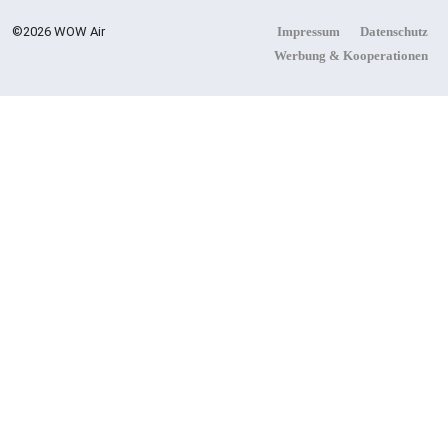
©2026 WOW Air
Impressum
Datenschutz
PEPE
Werbung & Kooperationen
JEANS
Flachste
LONDON
Mechanische
AW26
Weltzeituhr
Gewinnt Red
Dot: Best Of
The Best 2026
/ NOMOS
Glashütte
Erzielt 94 Von
100 Punkten.