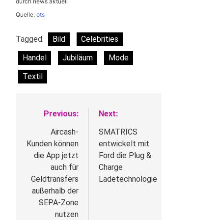
durch news aktuell
Quelle:
ots
Tagged:
Bild
Celebrities
Handel
Jubiläum
Mode
Textil
Previous:
Next:
Beitragsnavigation
Aircash-
SMATRICS
Kunden können
entwickelt mit
die App jetzt
Ford die Plug &
auch für
Charge
Geldtransfers
Ladetechnologie
außerhalb der
SEPA-Zone
nutzen