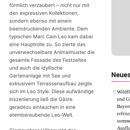
förmlich verzaubert – nicht nur mit
den expressiven Kollektionen,
sondern ebenso mit einem
beeindruckenden Ambiente. Dem
typischen Marc Cain Leo kam dabei
eine Hauptrolle zu. So zierte das
unverwechselbare Animalmuster die
gesamte Fassade des Festzeltes
und auch die idyllische
Neue
Gartenanlage mit See und
exklusivem Terrassenaufbau zeigte
sich im Leo Style. Diese aufwändige
Wildf
und G
Inszenierung ließ die Gäste
Bayern
geradezu eintauchen in eine
erfris
atemberaubende Leo-Welt.
somme
Ausflu