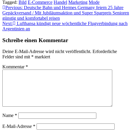
Tagged:
Bild
E-Commerce
Handel
Marketing
Mode
Beitragsnavigation
Previous:
Deutsche Bahn und Hermes Germany feiern 25 Jahre
Gepäckversand / Mit Jubiläumsaktion und Super Sparpreis Senioren
günstig und komfortabel reisen
Next:
Lufthansa kündigt neue wöchentliche Flugverbindung nach
Argentinien an
Schreibe einen Kommentar
Deine E-Mail-Adresse wird nicht veröffentlicht.
Erforderliche
Felder sind mit
*
markiert
Kommentar
*
Name
*
E-Mail-Adresse
*