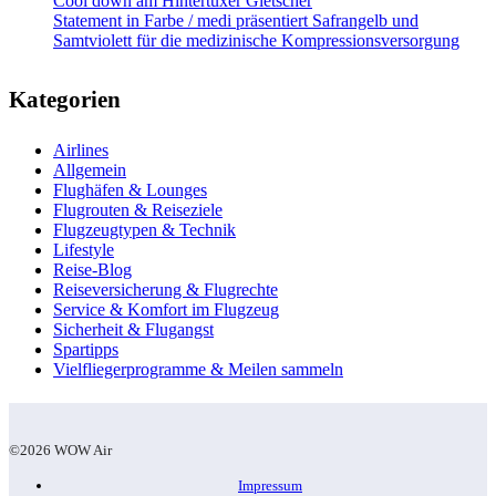
Cool down am Hintertuxer Gletscher
Statement in Farbe / medi präsentiert Safrangelb und
Samtviolett für die medizinische Kompressionsversorgung
Kategorien
Airlines
Allgemein
Flughäfen & Lounges
Flugrouten & Reiseziele
Flugzeugtypen & Technik
Lifestyle
Reise-Blog
Reiseversicherung & Flugrechte
Service & Komfort im Flugzeug
Sicherheit & Flugangst
Spartipps
Vielfliegerprogramme & Meilen sammeln
©2026 WOW Air
Impressum