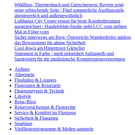
Wildfluss, Thermenbach und Gletscherseen: Bayern zeigt
seine erfrischende Seite / Fünf sommerliche Ausflugsziele,
abenteuerlich und außergewöhnlich
Lufthansa City Center erneut für beste Kundenberatung
ausgezeichnet / Handelsblatt-Studie sieht LCC zum siebten
Mal in Folge vorn
Sicher unterwegs am Berg: Österreichs Wanderdörfer stärken
das Bewusstsein für alpine Sicherheit
Cool down am Hintertuxer Gletscher
Statement in Farbe / medi präsentiert Safrangelb und
Samtviolett für die medizinische Kompressionsversorgung
Airlines
Allgemein
Flughäfen & Lounges
Flugrouten & Reiseziele
Flugzeugtypen & Technik
Lifestyle
Reise-Blog
Reiseversicherung & Flugrechte
Service & Komfort im Flugzeug
Sicherheit & Flugangst
Spartipps
Vielfliegerprogramme & Meilen sammeln