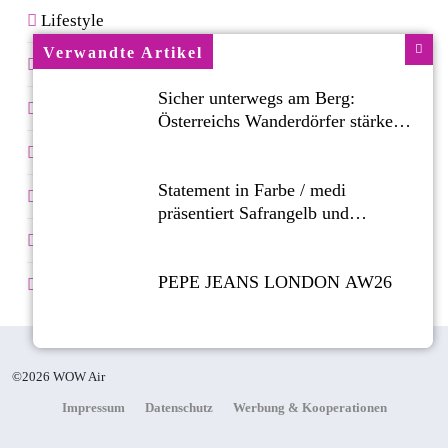
Lifestyle
Verwandte Artikel
Reise-Blog
Sicher unterwegs am Berg:
Reiseversicherung & Flugrechte
Österreichs Wanderdörfer stärken
das Bewusstsein für alpine
Service & Komfort im Flugzeug
Sicherheit
Statement in Farbe / medi
Sicherheit & Flugangst
präsentiert Safrangelb und
Samtviolett für die medizinische
Spartipps
Kompressionsversorgung
PEPE JEANS LONDON AW26
Vielfliegerprogramme & Meilen sammeln
Flachste mechanische Weltzeituhr
©2026 WOW Air
gewinnt Red Dot: Best of the Best
Impressum
Datenschutz
Werbung & Kooperationen
2026 / NOMOS Glashütte erzielt
94 von 100 Punkten.