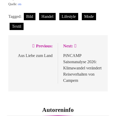
Quelle:
ots
Tagged:
Bild
Handel
Lifestyle
Mode
Textil
Previous:
Next:
Beitragsnavigation
Aus Liebe zum Land
PiNCAMP
Saisonanalyse 2026:
Klimawandel verändert
Reiseverhalten von
Campern
Autoreninfo