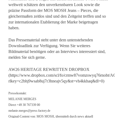
weltweit schätzen den unverkennbaren Look sowie die
präzise Passform der MOS MOSH Jeans – Pieces, die
gleichermaßen zeitlos sind und den Zeitgeist treffen und so
zur internationalen Etablierung der Marke beigetragen
haben.
Das Pressematerial steht unter dem untenstehenden
Downloadlink zur Verfügung. Wenn Sie weiteres
Bildmaterial benötigen oder an Interviews interessiert sind,
melden Sie sich gerne.
AW26 HERITAGE REWRITTEN DROPBOX
(https://www.dropbox.com/scl/fo/crmw87vomzswyq76rnobt
rlkey=c2bhj9wsab8uj7r3hneajv5qy&st=vh4kkhaq&dl=0)
Pressekontakt:
MELANIE MERGES
Direct +49 30 767339 00
melanie.merges@press-factory.de
Original-Content von: MOS MOSH, übermittelt durch news aktuell