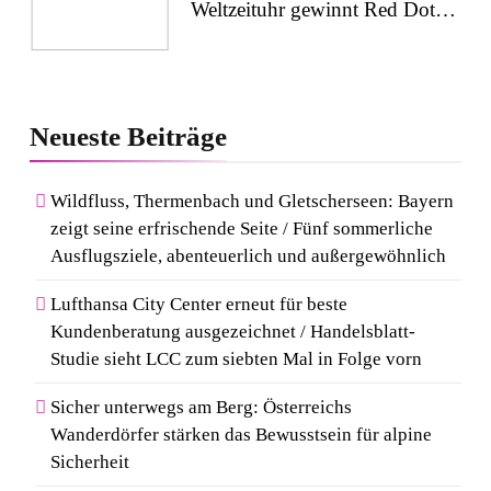
Weltzeituhr gewinnt Red Dot:
Best of the Best 2026 /
NOMOS Glashütte erzielt 94
5
von 100 Punkten.
Wenn Kult auf Couture trifft:
Neueste
Beiträge
Capri-Sun setzt modisches
Statement auf der Berlin
Wildfluss, Thermenbach und Gletscherseen: Bayern
Fashion Week
zeigt seine erfrischende Seite / Fünf sommerliche
6
Ausflugsziele, abenteuerlich und außergewöhnlich
Rezertifizierung bestätigt
Qualitätsstandard: Gastein
Lufthansa City Center erneut für beste
erneut mit Österreichischem
Kundenberatung ausgezeichnet / Handelsblatt-
Studie sieht LCC zum siebten Mal in Folge vorn
Wandergütesiegel ausgezeichnet
7
Sicher unterwegs am Berg: Österreichs
Kosmetik und Düfte online
Wanderdörfer stärken das Bewusstsein für alpine
kaufen: Die beliebtesten Shops
Sicherheit
in Deutschland