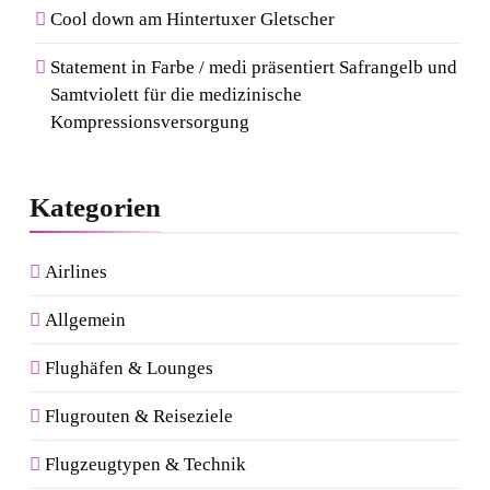
Cool down am Hintertuxer Gletscher
8
Von Mallorca bis Mykonos:
Statement in Farbe / medi präsentiert Safrangelb und
Samtviolett für die medizinische
Der Style-Guide für
Kompressionsversorgung
Südeuropas Top-Destinationen
Kategorien
Airlines
Allgemein
Flughäfen & Lounges
Flugrouten & Reiseziele
Flugzeugtypen & Technik