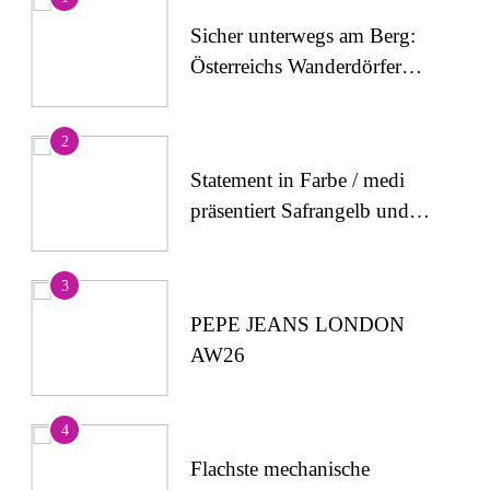
Sicher unterwegs am Berg:
Österreichs Wanderdörfer
stärken das Bewusstsein für
alpine Sicherheit
2
Statement in Farbe / medi
präsentiert Safrangelb und
Samtviolett für die
medizinische
3
Kompressionsversorgung
PEPE JEANS LONDON
AW26
4
Flachste mechanische