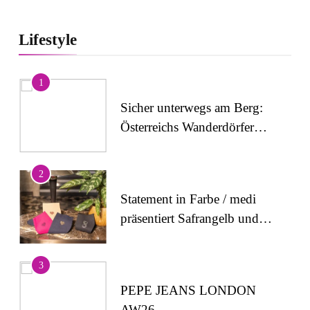
Lifestyle
1
Sicher unterwegs am Berg:
Österreichs Wanderdörfer
stärken das Bewusstsein für
alpine Sicherheit
2
Statement in Farbe / medi
präsentiert Safrangelb und
Samtviolett für die
medizinische
3
Kompressionsversorgung
PEPE JEANS LONDON
AW26