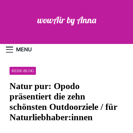
Skip
to
content
WOW-Air
MENU
REISE-BLOG
Natur pur: Opodo
präsentiert die zehn
schönsten Outdoorziele / für
Naturliebhaber:innen