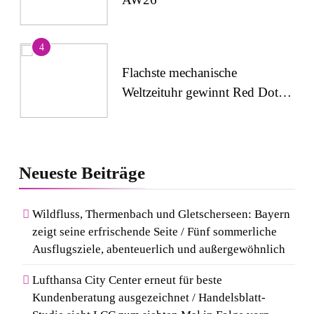
4
Flachste mechanische
Weltzeituhr gewinnt Red Dot:
Best of the Best 2026 /
NOMOS Glashütte erzielt 94
5
von 100 Punkten.
Wenn Kult auf Couture trifft:
Neueste
Beiträge
Capri-Sun setzt modisches
Statement auf der Berlin
Wildfluss, Thermenbach und Gletscherseen: Bayern
Fashion Week
zeigt seine erfrischende Seite / Fünf sommerliche
6
Ausflugsziele, abenteuerlich und außergewöhnlich
Rezertifizierung bestätigt
Qualitätsstandard: Gastein
Lufthansa City Center erneut für beste
erneut mit Österreichischem
Kundenberatung ausgezeichnet / Handelsblatt-