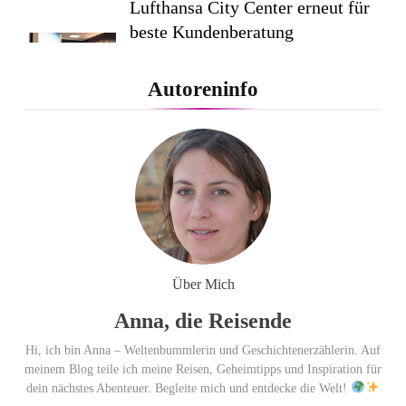
Lufthansa City Center erneut für
beste Kundenberatung
ausgezeichnet / Handelsblatt-
Studie sieht LCC zum siebten
Autoreninfo
Mal in Folge vorn
Cool down am Hintertuxer
Gletscher
Ägypten erleben mit Builder
Travel: sicher, persönlich und gut
Über Mich
begleitet
Anna, die Reisende
Hi, ich bin Anna – Weltenbummlerin und Geschichtenerzählerin. Auf
meinem Blog teile ich meine Reisen, Geheimtipps und Inspiration für
dein nächstes Abenteuer. Begleite mich und entdecke die Welt!