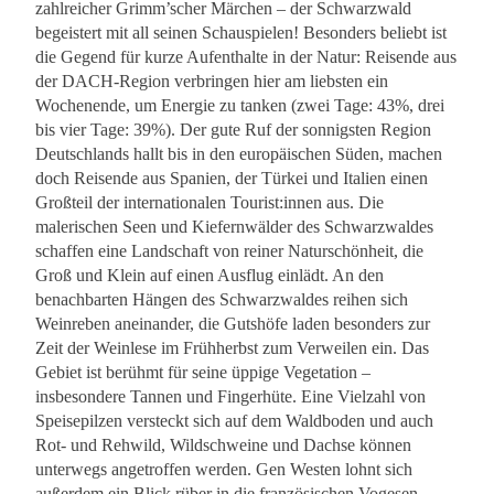
zahlreicher Grimm’scher Märchen – der Schwarzwald
begeistert mit all seinen Schauspielen! Besonders beliebt ist
die Gegend für kurze Aufenthalte in der Natur: Reisende aus
der DACH-Region verbringen hier am liebsten ein
Wochenende, um Energie zu tanken (zwei Tage: 43%, drei
bis vier Tage: 39%). Der gute Ruf der sonnigsten Region
Deutschlands hallt bis in den europäischen Süden, machen
doch Reisende aus Spanien, der Türkei und Italien einen
Großteil der internationalen Tourist:innen aus. Die
malerischen Seen und Kiefernwälder des Schwarzwaldes
schaffen eine Landschaft von reiner Naturschönheit, die
Groß und Klein auf einen Ausflug einlädt. An den
benachbarten Hängen des Schwarzwaldes reihen sich
Weinreben aneinander, die Gutshöfe laden besonders zur
Zeit der Weinlese im Frühherbst zum Verweilen ein. Das
Gebiet ist berühmt für seine üppige Vegetation –
insbesondere Tannen und Fingerhüte. Eine Vielzahl von
Speisepilzen versteckt sich auf dem Waldboden und auch
Rot- und Rehwild, Wildschweine und Dachse können
unterwegs angetroffen werden. Gen Westen lohnt sich
außerdem ein Blick rüber in die französischen Vogesen –