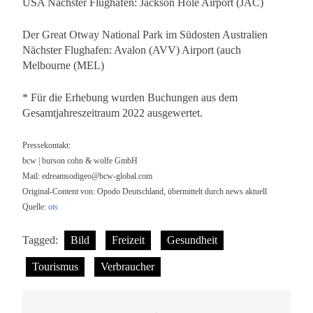
USA Nächster Flughafen: Jackson Hole Airport (JAC)
Der Great Otway National Park im Südosten Australien
Nächster Flughafen: Avalon (AVV) Airport (auch
Melbourne (MEL)
* Für die Erhebung wurden Buchungen aus dem
Gesamtjahreszeitraum 2022 ausgewertet.
Pressekontakt:
bcw | burson cohn & wolfe GmbH
Mail:
edreamsodigeo@bcw-global.com
Original-Content von: Opodo Deutschland, übermittelt durch news aktuell
Quelle:
ots
Tagged:
Bild
Freizeit
Gesundheit
Tourismus
Verbraucher