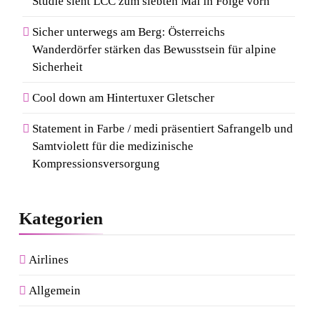
Studie sieht LCC zum siebten Mal in Folge vorn
Wandergütesiegel ausgezeichnet
7
Sicher unterwegs am Berg: Österreichs
Kosmetik und Düfte online
Wanderdörfer stärken das Bewusstsein für alpine
kaufen: Die beliebtesten Shops
Sicherheit
in Deutschland
Cool down am Hintertuxer Gletscher
8
Von Mallorca bis Mykonos:
Statement in Farbe / medi präsentiert Safrangelb und
Samtviolett für die medizinische
Der Style-Guide für
Kompressionsversorgung
Südeuropas Top-Destinationen
Kategorien
Airlines
Allgemein