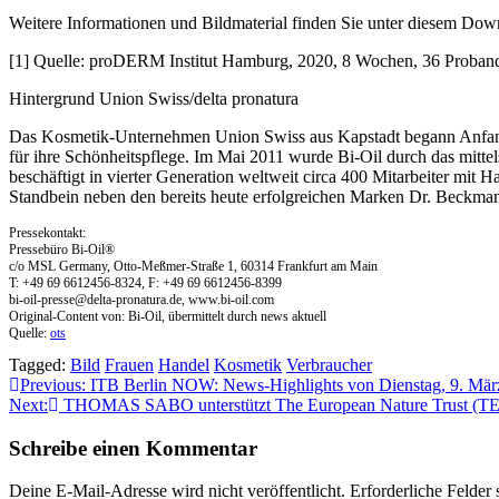
Weitere Informationen und Bildmaterial finden Sie unter diesem Do
[1] Quelle: proDERM Institut Hamburg, 2020, 8 Wochen, 36 Proban
Hintergrund Union Swiss/delta pronatura
Das Kosmetik-Unternehmen Union Swiss aus Kapstadt begann Anfang 2
für ihre Schönheitspflege. Im Mai 2011 wurde Bi-Oil durch das mitt
beschäftigt in vierter Generation weltweit circa 400 Mitarbeiter mit 
Standbein neben den bereits heute erfolgreichen Marken Dr. Beckman
Pressekontakt:
Pressebüro Bi-Oil®
c/o MSL Germany, Otto-Meßmer-Straße 1, 60314 Frankfurt am Main
T: +49 69 6612456-8324, F: +49 69 6612456-8399
bi-oil-presse@delta-pronatura.de
, www.bi-oil.com
Original-Content von: Bi-Oil, übermittelt durch news aktuell
Quelle:
ots
Tagged:
Bild
Frauen
Handel
Kosmetik
Verbraucher
Beitragsnavigation
Previous:
ITB Berlin NOW: News-Highlights von Dienstag, 9. Mär
Next:
THOMAS SABO unterstützt The European Nature Trust (TENT)
Schreibe einen Kommentar
Deine E-Mail-Adresse wird nicht veröffentlicht.
Erforderliche Felder 