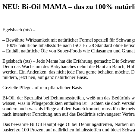
NEU: Bi-Oil MAMA – das zu 100% natürlic
Egelsbach (ots) –
– Bewährte Wirksamkeit mit natürlicher Formel speziell für Schwang
– 100% natürliche Inhaltsstoffe nach ISO 16128 Standard ohne tierisc
– Enthält natürliche Öle von Super-Foods wie Chiasamen und Granat
Egelsbach (ots) – Jede Mama hat die Erfahrung gemacht: Die Schwang
Denn das Wachstum des Babybauches dehnt die Haut an Bauch, Hüften,
werden. Ein Andenken, das nicht jede Frau gerne behalten möchte. D
mildern, jetzt neu, auf ganz natürlicher Basis.
Gezielte Pflege auf rein pflanzlicher Basis
Bi-Oil, der Spezialist bei Dehnungsstreifen, weiß um das Bedürfnis
wissen, was in Pflegeprodukten enthalten ist – achten sie doch verst
sondern auch was als Pflege auf den Bauch kommt, muss für die meiste
nach intensiver Forschung nun auf das Bedürfnis schwangerer Verbra
Das bewährte Bi-Oil Hautpflege-Öl bei Dehnungsstreifen, Narben u
basiert zu 100 Prozent auf natürlichen Inhaltsstoffen und bietet Schw