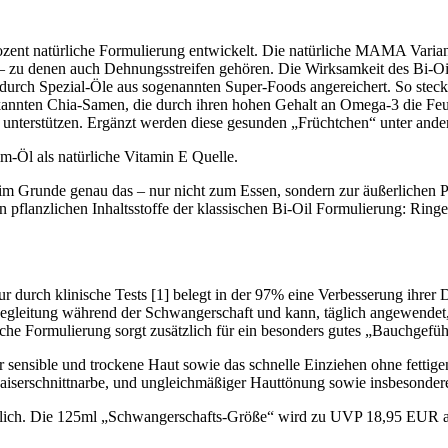
ent natürliche Formulierung entwickelt. Die natürliche MAMA Variante
 – zu denen auch Dehnungsstreifen gehören. Die Wirksamkeit des Bi-O
d durch Spezial-Öle aus sogenannten Super-Foods angereichert. So st
nnten Chia-Samen, die durch ihren hohen Gehalt an Omega-3 die Feuch
nterstützen. Ergänzt werden diese gesunden „Früchtchen“ unter ander
im-Öl als natürliche Vitamin E Quelle.
 ist im Grunde genau das – nur nicht zum Essen, sondern zur äußerlich
en pflanzlichen Inhaltsstoffe der klassischen Bi-Oil Formulierung: Ri
durch klinische Tests [1] belegt in der 97% eine Verbesserung ihrer D
e Begleitung während der Schwangerschaft und kann, täglich angewend
e Formulierung sorgt zusätzlich für ein besonders gutes „Bauchgefüh
für sensible und trockene Haut sowie das schnelle Einziehen ohne fett
aiserschnittnarbe, und ungleichmäßiger Hauttönung sowie insbesonder
tlich. Die 125ml „Schwangerschafts-Größe“ wird zu UVP 18,95 EUR a