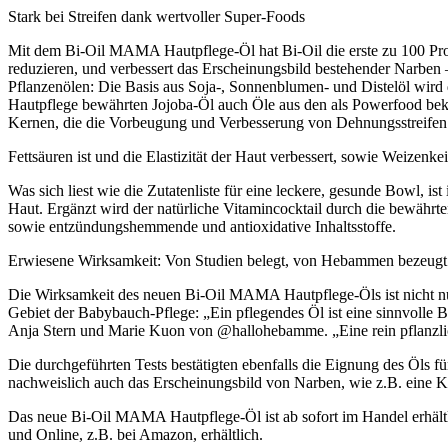
Stark bei Streifen dank wertvoller Super-Foods
Mit dem Bi-Oil MAMA Hautpflege-Öl hat Bi-Oil die erste zu 100 Proz
reduzieren, und verbessert das Erscheinungsbild bestehender Narben
Pflanzenölen: Die Basis aus Soja-, Sonnenblumen- und Distelöl wir
Hautpflege bewährten Jojoba-Öl auch Öle aus den als Powerfood beka
Kernen, die die Vorbeugung und Verbesserung von Dehnungsstreifen u
Fettsäuren ist und die Elastizität der Haut verbessert, sowie Weizenke
Was sich liest wie die Zutatenliste für eine leckere, gesunde Bowl,
Haut. Ergänzt wird der natürliche Vitamincocktail durch die bewährt
sowie entzündungshemmende und antioxidative Inhaltsstoffe.
Erwiesene Wirksamkeit: Von Studien belegt, von Hebammen bezeugt
Die Wirksamkeit des neuen Bi-Oil MAMA Hautpflege-Öls ist nicht nur 
Gebiet der Babybauch-Pflege: „Ein pflegendes Öl ist eine sinnvoll
Anja Stern und Marie Kuon von @hallohebamme. „Eine rein pflanzlich
Die durchgeführten Tests bestätigten ebenfalls die Eignung des Öls 
nachweislich auch das Erscheinungsbild von Narben, wie z.B. eine K
Das neue Bi-Oil MAMA Hautpflege-Öl ist ab sofort im Handel erhäl
und Online, z.B. bei Amazon, erhältlich.