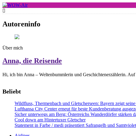
Skip
to
WOW-Air
content
Autoreninfo
Über mich
Anna, die Reisende
Hi, ich bin Anna – Weltenbummlerin und Geschichtenerzählerin. Auf 
Beliebt
Wildfluss, Thermenbach und Gletscherseen: Bayern zeigt seine 
Lufthansa City Center erneut für beste Kundenberatung ausgeze
Sicher unterwegs am Berg: Österreichs Wanderdörfer stärken da
Cool down am Hintertuxer Gletscher
Statement in Farbe / medi präsentiert Safrangelb und Samtviol
Airlines