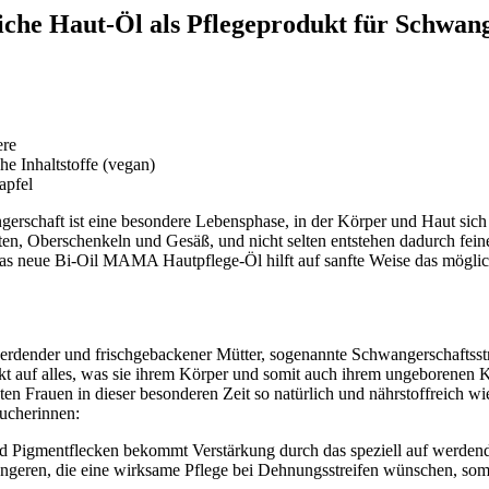
he Haut-Öl als Pflegeprodukt für Schwange
ere
he Inhaltstoffe (vegan)
apfel
erschaft ist eine besondere Lebensphase, in der Körper und Haut sic
 Oberschenkeln und Gesäß, und nicht selten entstehen dadurch feine 
as neue Bi-Oil MAMA Hautpflege-Öl hilft auf sanfte Weise das möglic
 werdender und frischgebackener Mütter, sogenannte Schwangerschaftss
ärkt auf alles, was sie ihrem Körper und somit auch ihrem ungeborenen
n Frauen in dieser besonderen Zeit so natürlich und nährstoffreich wie
ucherinnen:
nd Pigmentflecken bekommt Verstärkung durch das speziell auf werde
angeren, die eine wirksame Pflege bei Dehnungsstreifen wünschen, somit