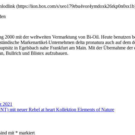
wnlodlink (https://lion.box.com/s/xeo179rbu4vor4ymdoxk26rkp0n0sx1b
den
000 mit der weltweiten Vermarktung von Bi-Oil. Heute benutzen bere
elständische Markenartikel-Unternehmen delta pronatura auch auf dem 
Hauptsitz in Egelsbach nahe Frankfurt am Main. Mit der Übernahme der ex
n, Bullrich und Blistex aufzubauen.
z 2021
 mit neuer Rebel at heart Kollektion Elements of Nature
sind mit
*
markiert