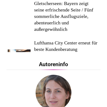
Gletscherseen: Bayern zeigt
seine erfrischende Seite / Fünf
sommerliche Ausflugsziele,
abenteuerlich und
außergewöhnlich
Lufthansa City Center erneut für
beste Kundenberatung
ausgezeichnet / Handelsblatt-
Studie sieht LCC zum siebten
Autoreninfo
Mal in Folge vorn
Cool down am Hintertuxer
Gletscher
Ägypten erleben mit Builder