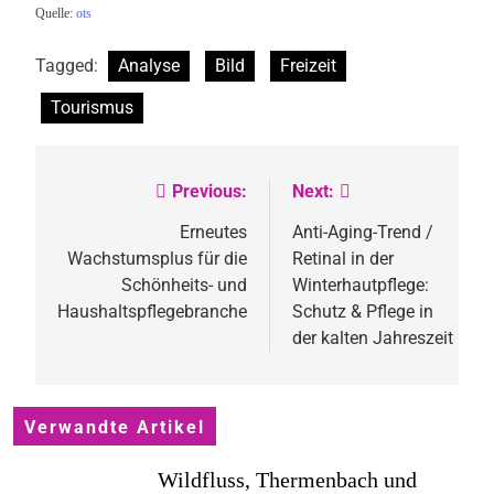
Quelle:
ots
Tagged:
Analyse
Bild
Freizeit
Tourismus
Previous:
Next:
Beitragsnavigation
Erneutes
Anti-Aging-Trend /
Wachstumsplus für die
Retinal in der
Schönheits- und
Winterhautpflege:
Haushaltspflegebranche
Schutz & Pflege in
der kalten Jahreszeit
Verwandte Artikel
Wildfluss, Thermenbach und