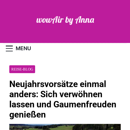
Skip
to
content
WOW-Air
MENU
REISE-BLOG
Neujahrsvorsätze einmal
anders: Sich verwöhnen
lassen und Gaumenfreuden
genießen