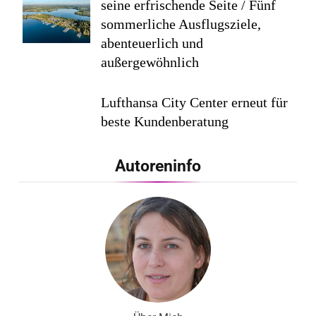
seine erfrischende Seite / Fünf
sommerliche Ausflugsziele,
abenteuerlich und
außergewöhnlich
Lufthansa City Center erneut für
beste Kundenberatung
ausgezeichnet / Handelsblatt-
Studie sieht LCC zum siebten
Autoreninfo
Mal in Folge vorn
Cool down am Hintertuxer
Gletscher
Ägypten erleben mit Builder
Travel: sicher, persönlich und gut