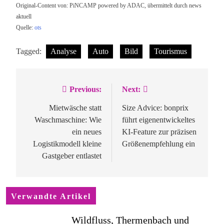
Original-Content von: PiNCAMP powered by ADAC, übermittelt durch news
aktuell
Quelle:
ots
Tagged:
Analyse
Auto
Bild
Tourismus
Previous:
Next:
Beitragsnavigation
Mietwäsche statt
Size Advice: bonprix
Waschmaschine: Wie
führt eigenentwickeltes
ein neues
KI-Feature zur präzisen
Logistikmodell kleine
Größenempfehlung ein
Gastgeber entlastet
Verwandte Artikel
Wildfluss, Thermenbach und