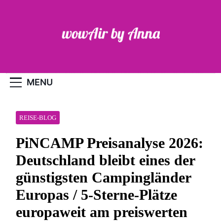
Skip
to
content
WOW-Air
MENU
REISE-BLOG
PiNCAMP Preisanalyse 2026:
Deutschland bleibt eines der
günstigsten Campingländer
Europas / 5-Sterne-Plätze
europaweit am preiswerten