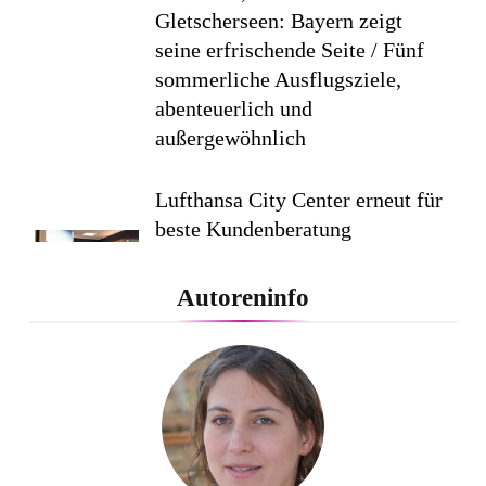
Gletscherseen: Bayern zeigt
seine erfrischende Seite / Fünf
sommerliche Ausflugsziele,
abenteuerlich und
außergewöhnlich
Lufthansa City Center erneut für
beste Kundenberatung
ausgezeichnet / Handelsblatt-
Studie sieht LCC zum siebten
Autoreninfo
Mal in Folge vorn
Cool down am Hintertuxer
Gletscher
Ägypten erleben mit Builder