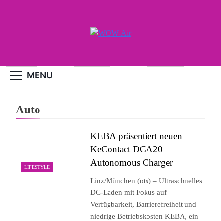
Skip
to
content
WOW-Air
MENU
Auto
KEBA präsentiert neuen
KeContact DCA20
Autonomous Charger
LIFESTYLE
Linz/München (ots) – Ultraschnelles
DC-Laden mit Fokus auf
Verfügbarkeit, Barrierefreiheit und
niedrige Betriebskosten KEBA, ein