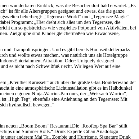
inen wunderbaren Einblick, was die Besucher dort bald erwartet: „Es
h“ ist für alle Altersgruppen geeignet und etwas, das die ganze
ltungswelten beherbergt: „Tegernsee World“ und „Tegernsee Magic“.
dabei Programm: „Hier dreht sich alles um den Tegernsee, die
ht ein so geistreiches wie verspieltes Potpourri von Aktivitäten, bei
nnen. Zielgruppe sind Kinder gleichermaßen wie Erwachsene,
n und Trampolinspringen. Und es gibt bereits Hochseilkletterparks
durch und wollte etwas machen, was natürlich uns als Hotelgruppe
e Indoor-Entertainment Attraktion. Oder: Uniquely designed
t und es nicht nach Schweißfuß riecht. Wir legen Wert auf eine
 dem „Kreuther Karussell“ auch über die größte Glas-Boulderwand der
ucht in eine atmosphärische Lichtinstallation gibt es im Halbdunkel
m einen eigenen Ninja-Warrior-Parcours, der „Weissach Warrior“,
h ist „High Teg“, ebenfalls eine Anlehnung an den Tegernsee: Mit
e sich hydraulisch bewegen.“
e im neuen „Boom Boom“ Restaurant.Die „Rooftop Spa Bar“ stillt
üsechips und Summer Rolls.“ Drink Experte Cihan Anadologu
 wie unter anderem Mai Tai, Zombie und Hurricane, Signature Drink