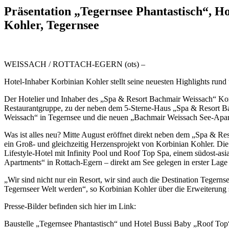
Präsentation „Tegernsee Phantastisch“, 
Kohler, Tegernsee
WEISSACH / ROTTACH-EGERN (ots) –
Hotel-Inhaber Korbinian Kohler stellt seine neuesten Highlights run
Der Hotelier und Inhaber des „Spa & Resort Bachmair Weissach“ Kor
Restaurantgruppe, zu der neben dem 5-Sterne-Haus „Spa & Resort B
Weissach“ in Tegernsee und die neuen „Bachmair Weissach See-Apar
Was ist alles neu? Mitte August eröffnet direkt neben dem „Spa & Res
ein Groß- und gleichzeitig Herzensprojekt von Korbinian Kohler. Di
Lifestyle-Hotel mit Infinity Pool und Roof Top Spa, einem südost-asi
Apartments“ in Rottach-Egern – direkt am See gelegen in erster Lage 
„Wir sind nicht nur ein Resort, wir sind auch die Destination Tegern
Tegernseer Welt werden“, so Korbinian Kohler über die Erweiterung s
Presse-Bilder befinden sich hier im Link:
Baustelle „Tegernsee Phantastisch“ und Hotel Bussi Baby „Roof Top