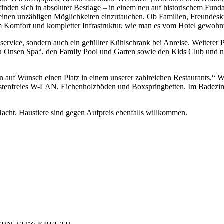
finden sich in absoluter Bestlage – in einem neu auf historischem Fun
seinen unzähligen Möglichkeiten einzutauchen. Ob Familien, Freundesk
m Komfort und kompletter Infrastruktur, wie man es vom Hotel gewohnt 
service, sondern auch ein gefüllter Kühlschrank bei Anreise. Weitere
 Onsen Spa“, den Family Pool und Garten sowie den Kids Club und nac
n auf Wunsch einen Platz in einem unserer zahlreichen Restaurants.“ W
stenfreies W-LAN, Eichenholzböden und Boxspringbetten. Im Badezim
acht. Haustiere sind gegen Aufpreis ebenfalls willkommen.