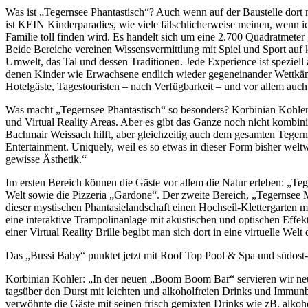
Was ist „Tegernsee Phantastisch“? Auch wenn auf der Baustelle dort
ist KEIN Kinderparadies, wie viele fälschlicherweise meinen, wenn ic
Familie toll finden wird. Es handelt sich um eine 2.700 Quadratmete
Beide Bereiche vereinen Wissensvermittlung mit Spiel und Sport auf 
Umwelt, das Tal und dessen Traditionen. Jede Experience ist speziell 
denen Kinder wie Erwachsene endlich wieder gegeneinander Wettkämp
Hotelgäste, Tagestouristen – nach Verfügbarkeit – und vor allem auch
Was macht „Tegernsee Phantastisch“ so besonders? Korbinian Kohler: 
und Virtual Reality Areas. Aber es gibt das Ganze noch nicht kombini
Bachmair Weissach hilft, aber gleichzeitig auch dem gesamten Tegerns
Entertainment. Uniquely, weil es so etwas in dieser Form bisher weltw
gewisse Ästhetik.“
Im ersten Bereich können die Gäste vor allem die Natur erleben: „T
Welt sowie die Pizzeria „Gardone“. Der zweite Bereich, „Tegernsee Ma
dieser mystischen Phantasielandschaft einen Hochseil-Klettergarten
eine interaktive Trampolinanlage mit akustischen und optischen Effek
einer Virtual Reality Brille begibt man sich dort in eine virtuelle W
Das „Bussi Baby“ punktet jetzt mit Roof Top Pool & Spa und südost-
Korbinian Kohler: „In der neuen „Boom Boom Bar“ servieren wir neu
tagsüber den Durst mit leichten und alkoholfreien Drinks und Immu
verwöhnte die Gäste mit seinen frisch gemixten Drinks wie zB. alko