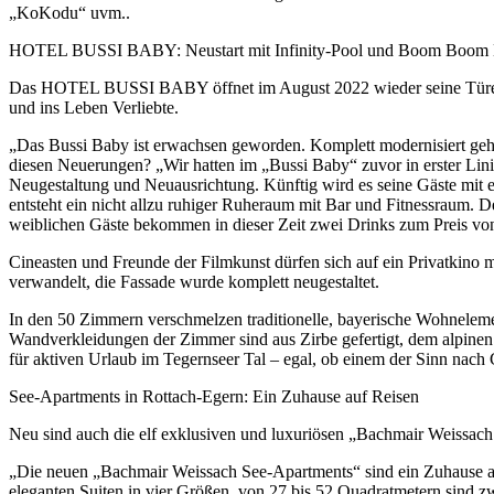
„KoKodu“ uvm..
HOTEL BUSSI BABY: Neustart mit Infinity-Pool und Boom Boom 
Das HOTEL BUSSI BABY öffnet im August 2022 wieder seine Türen – ko
und ins Leben Verliebte.
„Das Bussi Baby ist erwachsen geworden. Komplett modernisiert geht 
diesen Neuerungen? „Wir hatten im „Bussi Baby“ zuvor in erster Lini
Neugestaltung und Neuausrichtung. Künftig wird es seine Gäste mit
entsteht ein nicht allzu ruhiger Ruheraum mit Bar und Fitnessraum. 
weiblichen Gäste bekommen in dieser Zeit zwei Drinks zum Preis vo
Cineasten und Freunde der Filmkunst dürfen sich auf ein Privatki
verwandelt, die Fassade wurde komplett neugestaltet.
In den 50 Zimmern verschmelzen traditionelle, bayerische Wohneleme
Wandverkleidungen der Zimmer sind aus Zirbe gefertigt, dem alpinen 
für aktiven Urlaub im Tegernseer Tal – egal, ob einem der Sinn nach 
See-Apartments in Rottach-Egern: Ein Zuhause auf Reisen
Neu sind auch die elf exklusiven und luxuriösen „Bachmair Weissach 
„Die neuen „Bachmair Weissach See-Apartments“ sind ein Zuhause auf
eleganten Suiten in vier Größen, von 27 bis 52 Quadratmetern sind 