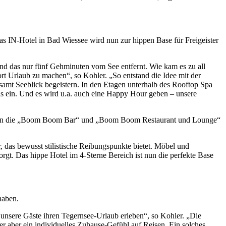
s IN-Hotel in Bad Wiessee wird nun zur hippen Base für Freigeister
Und das nur fünf Gehminuten vom See entfernt. Wie kam es zu all
t Urlaub zu machen“, so Kohler. „So entstand die Idee mit der
amt Seeblick begeistern. In den Etagen unterhalb des Rooftop Spa
nis ein. Und es wird u.a. auch eine Happy Hour geben – unsere
und in die „Boom Boom Bar“ und „Boom Boom Restaurant und Lounge“
 das bewusst stilistische Reibungspunkte bietet. Möbel und
gt. Das hippe Hotel im 4-Sterne Bereich ist nun die perfekte Base
haben.
unsere Gäste ihren Tegernsee-Urlaub erleben“, so Kohler. „Die
 aber ein individuelles Zuhause-Gefühl auf Reisen. Ein solches