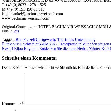
WIESSEER STRASSE 1, D-83700 WEISSACH / ROTTACH-EG
T +49 (0) 8022 – 278 – 525
M +49 (0) 151-150-65-813
katja.mankel@bachmair-weissach.com
www.bachmair-weissach.com
Original-Content von: HOTEL BACHMAIR WEISSACH GMBH & CO. 
Quelle:
ots
Tagged:
Bild
Freizeit
Gastgewerbe
Tourismus
Unterhaltung
Beitragsnavigation
Previous:
Leichtathletik-EM 2022: Hotelpreise in München steigen
Next:
Bijou Brigitte – Entdecken Sie die neue Herbst-/Winter-Koll
Schreibe einen Kommentar
Deine E-Mail-Adresse wird nicht veröffentlicht.
Erforderliche Felder 
Kommentar
*