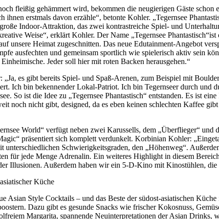
 noch fleißig gehämmert wird, bekommen die neugierigen Gäste schon e
h ihnen erstmals davon erzähle“, betonte Kohler. „Tegernsee Phantastisc
r große Indoor-Attraktion, das zwei kontrastreiche Spiel- und Unterha
kreative Weise“, erklärt Kohler. Der Name „Tegernsee Phantastisch“ist 
auf unsere Heimat zugeschnitten. Das neue Edutainment-Angebot verspric
fe ausfechten und gemeinsam sportlich wie spielerisch aktiv sein kö
 Einheimische. Jeder soll hier mit roten Backen herausgehen.“
„Ja, es gibt bereits Spiel- und Spaß-Arenen, zum Beispiel mit Boulder
ert. Ich bin bekennender Lokal-Patriot. Ich bin Tegernseer durch und 
ee. So ist die Idee zu „Tegernsee Phantastisch“ entstanden. Es ist ein
eit noch nicht gibt, designed, da es eben keinen schlechten Kaffee gib
egernsee World“ verfügt neben zwei Karussells, dem „Überflieger“ und
gic“ präsentiert sich komplett verdunkelt. Korbinian Kohler: „Eingeta
 mit unterschiedlichen Schwierigkeitsgraden, den „Höhenweg“. Außerde
ten für jede Menge Adrenalin. Ein weiteres Highlight in diesem Bereic
elt der Illusionen. Außerdem haben wir ein 5-D-Kino mit Kinostühlen, di
asiatischer Küche
e Asian Style Cocktails – und das Beste der südost-asiatischen Küch
nboostern. Dazu gibt es gesunde Snacks wie frischer Kokosnuss, Gem
holfreiem Margarita, spannende Neuinterpretationen der Asian Drinks,