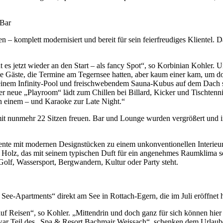
Bar
mplett modernisiert und bereit für sein feierfreudiges Klientel. Da
es jetzt wieder an den Start – als fancy Spot“, so Korbinian Kohler. 
e Gäste, die Termine am Tegernsee hatten, aber kaum einer kam, um dor
 einem Infinity-Pool und freischwebendem Sauna-Kubus auf dem Dach s
Der neue „Playroom“ lädt zum Chillen bei Billard, Kicker und Tischten
n einem – und Karaoke zur Late Night.“
no mit nunmehr 22 Sitzen freuen. Bar und Lounge wurden vergrößert 
nte mit modernen Designstücken zu einem unkonventionellen Interieur,
Holz, das mit seinem typischen Duft für ein angenehmes Raumklima sor
Golf, Wassersport, Bergwandern, Kultur oder Party steht.
See-Apartments“ direkt am See in Rottach-Egern, die im Juli eröffnet 
 Reisen“, so Kohler. „Mittendrin und doch ganz für sich können hier 
zwar Teil des „Spa & Resort Bachmair Weissach“, schenken dem Urlauber