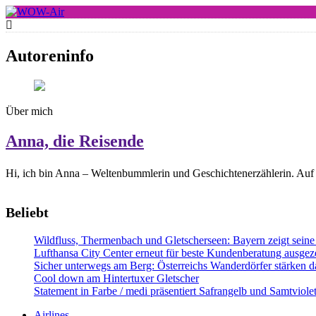
Skip
to
WOW-Air
content
Autoreninfo
Über mich
Anna, die Reisende
Hi, ich bin Anna – Weltenbummlerin und Geschichtenerzählerin. Auf 
Beliebt
Wildfluss, Thermenbach und Gletscherseen: Bayern zeigt seine 
Lufthansa City Center erneut für beste Kundenberatung ausgeze
Sicher unterwegs am Berg: Österreichs Wanderdörfer stärken da
Cool down am Hintertuxer Gletscher
Statement in Farbe / medi präsentiert Safrangelb und Samtviol
Airlines