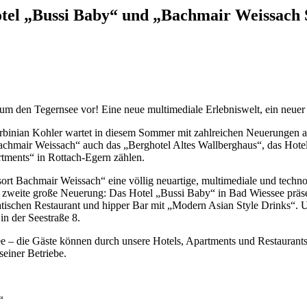
Hotel „Bussi Baby“ und „Bachmair Weissach
d um den Tegernsee vor! Eine neue multimediale Erlebniswelt, ein neue
binian Kohler wartet in diesem Sommer mit zahlreichen Neuerungen au
achmair Weissach“ auch das „Berghotel Altes Wallberghaus“, das Hot
tments“ in Rottach-Egern zählen.
ort Bachmair Weissach“ eine völlig neuartige, multimediale und techno
e zweite große Neuerung: Das Hotel „Bussi Baby“ in Bad Wiessee präsen
atischen Restaurant und hipper Bar mit „Modern Asian Style Drinks“. Un
in der Seestraße 8.
see – die Gäste können durch unsere Hotels, Apartments und Restaurant
einer Betriebe.
“