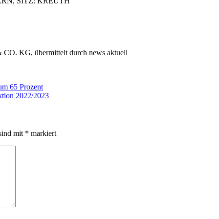
ERN, SITZ: KREUTH
KG, übermittelt durch news aktuell
 um 65 Prozent
ektion 2022/2023
sind mit
*
markiert